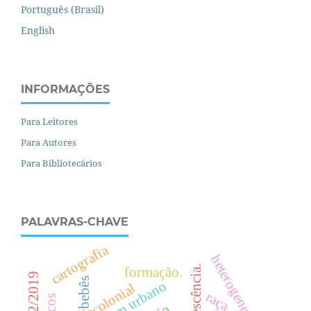
Português (Brasil)
English
INFORMAÇÕES
Para Leitores
Para Autores
Para Bibliotecários
PALAVRAS-CHAVE
cartografia
heterogeneidade
formação.
bebês
projovem urbano
decolonial
raça.