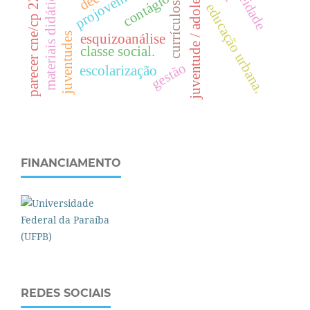
juventude / adolescência.
parecer cne/cp 22/2019
materiais didáticos
contágio
currículos
e
d
u
c
a
ç
ã
o
r
b
a
n
a
juventudes
esquizoanálise
classe social.
u
.
gestão
escolarização
FINANCIAMENTO
REDES SOCIAIS