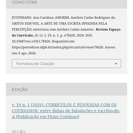
COMO CITAR
JUSTINIANO, Ana Carolina; AMORIM, Antônio Carlos Rodrigues de.
GRITOS SEM VOZ, A ARTE DE UMA ESCRITA INVADIDA PELA
PERCEPÇÃO: entrevista com Antônio Carlos Amorim .
Revista Espaço
do Currículo
,
[S. l.]
, v. 19, n. 1, p. e78426, 2026. DOI:
10.15687/rec.v19i1.78426. Disponível em:
https://periodicos.ufpb.br/index.php/rec/article/view/78426. Acesso
em: 8 ago. 2026.
Fomatos de Citação
EDIÇÃO
v. 19 n. 1 (2026): CURRÍCULOS E PESQUISAS COM OS
COTIDIANOS: entre linhas de fabulações e escritas-de-
si [Publicação em Fluxo Contínuo]
SEÇÃO