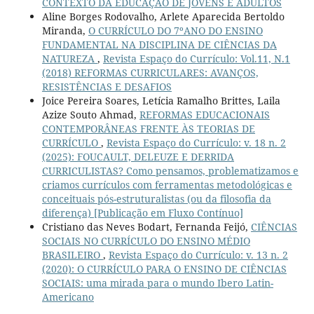
CONTEXTO DA EDUCAÇÃO DE JOVENS E ADULTOS
Aline Borges Rodovalho, Arlete Aparecida Bertoldo
Miranda,
O CURRÍCULO DO 7ºANO DO ENSINO
FUNDAMENTAL NA DISCIPLINA DE CIÊNCIAS DA
NATUREZA
,
Revista Espaço do Currículo: Vol.11, N.1
(2018) REFORMAS CURRICULARES: AVANÇOS,
RESISTÊNCIAS E DESAFIOS
Joice Pereira Soares, Letícia Ramalho Brittes, Laila
Azize Souto Ahmad,
REFORMAS EDUCACIONAIS
CONTEMPORÂNEAS FRENTE ÀS TEORIAS DE
CURRÍCULO
,
Revista Espaço do Currículo: v. 18 n. 2
(2025): FOUCAULT, DELEUZE E DERRIDA
CURRICULISTAS? Como pensamos, problematizamos e
criamos currículos com ferramentas metodológicas e
conceituais pós-estruturalistas (ou da filosofia da
diferença) [Publicação em Fluxo Contínuo]
Cristiano das Neves Bodart, Fernanda Feijó,
CIÊNCIAS
SOCIAIS NO CURRÍCULO DO ENSINO MÉDIO
BRASILEIRO
,
Revista Espaço do Currículo: v. 13 n. 2
(2020): O CURRÍCULO PARA O ENSINO DE CIÊNCIAS
SOCIAIS: uma mirada para o mundo Ibero Latin-
Americano