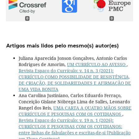
0
0
Artigos mais lidos pelo mesmo(s) autor(es)
Juliana Aparecida Jonson Gonçalves, Antonio Carlos
Rodrigues de Amorim,
UM CURRÍCULO AO AVESSO
,
Revista Espaço do Currículo: v. 14 n. 3 (2021):
CURRÍCULO COMO POSSIBILIDADE DE RESISTÊNCIA,
DE CRIAÇÃO, DE SOLIDARIEDADES E AFIRMAÇÃO DE
UMA VIDA BONITA
Ana Carolina Justiniano, Carlos Eduardo Ferraço,
Conceição Gislane Nóbrega Lima de Salles, Leonardo
Rangel dos Reis,
UMA CARTA A QUATRO MÃOS SOBRE
CURRÍCULOS E PESQUISAS COM OS COTIDIANOS
,
Revista Espaço do Currículo: v. 19 n. 1 (2026):
CURRÍCULOS E PESQUISAS COM OS COTIDIANOS:
entre linhas de fabulações e escritas-de-si [Publicação
em Fluxo Contínuo]