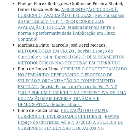
Phelipe Florez Rodrigues, Guilherme Pereira Stribel,
Dafne Gonzáles Sólis,
APRESENTAÇÃO DO DOSSIÊ:
CURRICULO, AVALIAÇÃO E ESCOLAS
,
Revista Espaço
do Currículo: v. 17 n. 1 (2024): CURRICULO,
AVALIAÇÃO E ESCOLAS: tensionamentos entre a
norma e performatividade [Publicação em Fluxo
Contínuo]
Marinazia Pinto, Marcelo José Derzi Moraes ,
METODOLOGIAS EM CRUZO
,
Revista Espaço do
Currículo: v. 14 n. Especial (2021): DESLOCAMENTOS
METODOLÓGICOS NAS PESQUISAS EM CURRÍCULO
Elmo de Souza Lima,
CURRÍCULO CONTEXTUALIZADO
NO SEMIÁRIDO: REPENSANDO O PROCESSO DE
SELEÇÃO E ORGANIZAÇÃO DO CONHECIMENTO
ESCOLAR
,
Revista Espaço do Currículo: Vol.7, N.2
(2014) POR UM CURRÍCULO NA PERSPECTIVA DE UMA
EDUCAÇÃO MAIS DIVERSA, DINÂMICA E
DEMOCRÁTICA: debates atuais..
Elmo de Souza Lima,
EDUCAÇÃO DO CAMPO,
CURRÍCULO E DIVERSIDADES CULTURAIS
,
Revista
Espaço do Currículo: Vol.6 N.3 (2013) A POLÍTICA DE
CURRÍCULO: TENDÊNCIAS E DESAFIOS NO