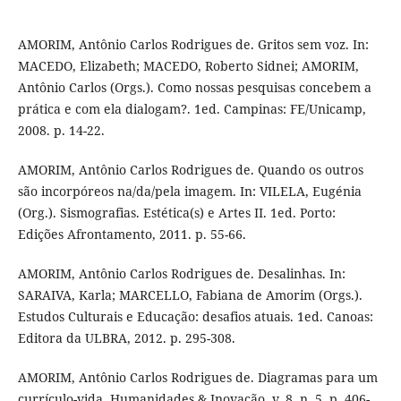
AMORIM, Antônio Carlos Rodrigues de. Gritos sem voz. In:
MACEDO, Elizabeth; MACEDO, Roberto Sidnei; AMORIM,
Antônio Carlos (Orgs.). Como nossas pesquisas concebem a
prática e com ela dialogam?. 1ed. Campinas: FE/Unicamp,
2008. p. 14-22.
AMORIM, Antônio Carlos Rodrigues de. Quando os outros
são incorpóreos na/da/pela imagem. In: VILELA, Eugénia
(Org.). Sismografias. Estética(s) e Artes II. 1ed. Porto:
Edições Afrontamento, 2011. p. 55-66.
AMORIM, Antônio Carlos Rodrigues de. Desalinhas. In:
SARAIVA, Karla; MARCELLO, Fabiana de Amorim (Orgs.).
Estudos Culturais e Educação: desafios atuais. 1ed. Canoas:
Editora da ULBRA, 2012. p. 295-308.
AMORIM, Antônio Carlos Rodrigues de. Diagramas para um
currículo-vida. Humanidades & Inovação, v. 8, n. 5, p. 406-