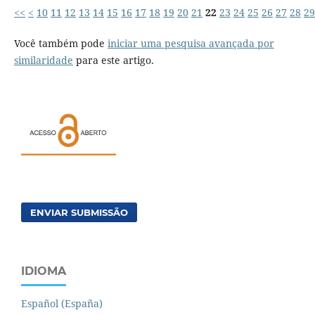
<<
<
10
11
12
13
14
15
16
17
18
19
20
21
22
23
24
25
26
27
28
29
Você também pode
iniciar uma pesquisa avançada por
similaridade
para este artigo.
ENVIAR SUBMISSÃO
IDIOMA
Español (España)