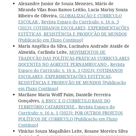
Alexandre Junior de Souza Menezes, Mário de
Miranda Vilas Boas Ramos Leitão, Lucia Marisy Souza
Ribeiro de Oliveira,
GLOBALIZAÇÃO E CURRÍCULO
ESCOLAR
,
Revista Espaço do Currículo: v. 16 n. 3
(2023): COTIDIANOS ESCOLARES, EXPERIMENTAÇÕES
ESTÉTICAS, RESISTÊNCIA E PRODUÇÃO DE MUNDOS
[Publicação em Fluxo Contínuo]
Maria Angélica da Silva, Lucinalva Andrade Ataide de
Almeida, Carlinda Leite,
MOVIMENTOS DE
TRADUÇÃO DAS POLÍTICAS-PRÁTICAS CURRICULARES
DOCENTES NO AGRESTE PERNAMBUCANO
,
Revista
Espaço do Currículo: v. 16 n. 3 (2023): COTIDIANOS
ESCOLARES, EXPERIMENTAÇÕES ESTÉTICAS,
RESISTÊNCIA E PRODUÇÃO DE MUNDOS [Publicação
em Fluxo Contínuo]
Marilane Maria Wolff Paim, Danielle Ferreira
Gonçalves,
A BNCC E O CURRÍCULO BASE DO
TERRITÓRIO CATARINENSE
,
Revista Espaço do
Currículo: v. 16 n. 1 (2023): POR OUTROS PROJETOS
POLÍTICOS DE CURRÍCULO [Publicação em Fluxo
Contínuo]
Vinicius Souza Magalhães Leite, Rosane Moreira Silva