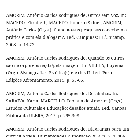
AMORIM, Antônio Carlos Rodrigues de. Gritos sem voz. In:
MACEDO, Elizabeth; MACEDO, Roberto Sidnei; AMORIM,
Antônio Carlos (Orgs.). Como nossas pesquisas concebem a
prática e com ela dialogam?. 1ed. Campinas: FE/Unicamp,
2008. p. 14-22.
AMORIM, Antônio Carlos Rodrigues de. Quando os outros
são incorpóreos na/da/pela imagem. In: VILELA, Eugénia
(Org.). Sismografias. Estética(s) e Artes II. 1ed. Porto:
Edições Afrontamento, 2011. p. 55-66.
AMORIM, Antônio Carlos Rodrigues de. Desalinhas. In:
SARAIVA, Karla; MARCELLO, Fabiana de Amorim (Orgs.).
Estudos Culturais e Educação: desafios atuais. 1ed. Canoas:
Editora da ULBRA, 2012. p. 295-308.
AMORIM, Antônio Carlos Rodrigues de. Diagramas para um
currículo-vida. Humanidades & Inovação, v. 8, n. 5, p. 406-