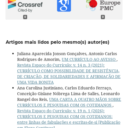
0
0
Artigos mais lidos pelo mesmo(s) autor(es)
Juliana Aparecida Jonson Gonçalves, Antonio Carlos
Rodrigues de Amorim,
UM CURRÍCULO AO AVESSO
,
Revista Espaço do Currículo: v. 14 n. 3 (2021):
CURRÍCULO COMO POSSIBILIDADE DE RESISTÊNCIA,
DE CRIAÇÃO, DE SOLIDARIEDADES E AFIRMAÇÃO DE
UMA VIDA BONITA
Ana Carolina Justiniano, Carlos Eduardo Ferraço,
Conceição Gislane Nóbrega Lima de Salles, Leonardo
Rangel dos Reis,
UMA CARTA A QUATRO MÃOS SOBRE
CURRÍCULOS E PESQUISAS COM OS COTIDIANOS
,
Revista Espaço do Currículo: v. 19 n. 1 (2026):
CURRÍCULOS E PESQUISAS COM OS COTIDIANOS:
entre linhas de fabulações e escritas-de-si [Publicação
em Fluxo Contínuo]