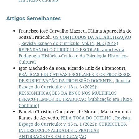
Artigos Semelhantes
Francisco José Carvalho Mazzeu, Fátima Aparecida de
Souza Francioli,
OS CONTEÚDOS DA ALFABETIZAÇÃO
,
Revista Espaço do Currículo: Vol.11, N.2 (2018)
REPENSANDO O CURRÍCULO ESCOLAR: aportes da
Pedagogia Histórico-Crítica e da Psicologia Histórico-
Cultural
Igor Machado da Rosa, Ricardo Luiz de Bittencourt,
PRÁTICAS EDUCATIVAS ESCOLARES E OS PROCESSOS
DE SUBJETIVAÇÃO DA PROFISSÃO DOCENTE
,
Revista
Espaço do Currículo: v. 18 n. 3 (2025):
RESSIGNIFICAÇÕES DA BNCC NOS MÚLTIPLOS
ESPAÇO-TEMPOS DE TRADUÇÃO [Publicação em Fluxo
Contínuo]
Pâmela Christina Gonçalves de Morais, Maria Antonia
Ramos de Azevedo,
PELA TOCA DO COELHO
,
Revista
Espaço do Currículo: v. 15 n. 1 (2022): CURRÍCULOS,
INTERSECCIONALIDADES E PRÁTICAS
ANTIRRACISTAS EM EDUCAÇÃO