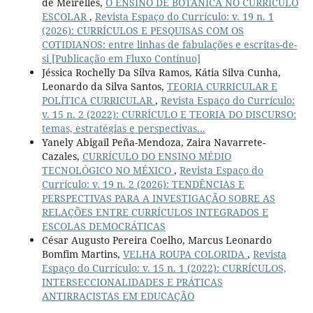
de Meirelles,
O ENSINO DE BOTÂNICA NO CURRÍCULO
ESCOLAR
,
Revista Espaço do Currículo: v. 19 n. 1
(2026): CURRÍCULOS E PESQUISAS COM OS
COTIDIANOS: entre linhas de fabulações e escritas-de-
si [Publicação em Fluxo Contínuo]
Jéssica Rochelly Da Silva Ramos, Kátia Silva Cunha,
Leonardo da Silva Santos,
TEORIA CURRICULAR E
POLÍTICA CURRICULAR
,
Revista Espaço do Currículo:
v. 15 n. 2 (2022): CURRÍCULO E TEORIA DO DISCURSO:
temas, estratégias e perspectivas...
Yanely Abigail Peña-Mendoza, Zaira Navarrete-
Cazales,
CURRÍCULO DO ENSINO MÉDIO
TECNOLÓGICO NO MÉXICO
,
Revista Espaço do
Currículo: v. 19 n. 2 (2026): TENDÊNCIAS E
PERSPECTIVAS PARA A INVESTIGAÇÃO SOBRE AS
RELAÇÕES ENTRE CURRÍCULOS INTEGRADOS E
ESCOLAS DEMOCRÁTICAS
César Augusto Pereira Coelho, Marcus Leonardo
Bomfim Martins,
VELHA ROUPA COLORIDA
,
Revista
Espaço do Currículo: v. 15 n. 1 (2022): CURRÍCULOS,
INTERSECCIONALIDADES E PRÁTICAS
ANTIRRACISTAS EM EDUCAÇÃO