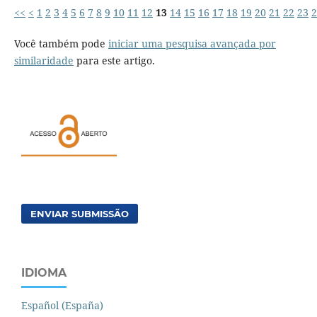
<<
<
1
2
3
4
5
6
7
8
9
10
11
12
13
14
15
16
17
18
19
20
21
22
23
2
Você também pode
iniciar uma pesquisa avançada por
similaridade
para este artigo.
ENVIAR SUBMISSÃO
IDIOMA
Español (España)