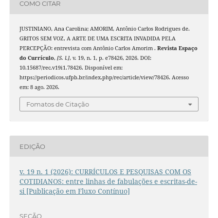
COMO CITAR
JUSTINIANO, Ana Carolina; AMORIM, Antônio Carlos Rodrigues de.
GRITOS SEM VOZ, A ARTE DE UMA ESCRITA INVADIDA PELA
PERCEPÇÃO: entrevista com Antônio Carlos Amorim .
Revista Espaço
do Currículo
,
[S. l.]
, v. 19, n. 1, p. e78426, 2026. DOI:
10.15687/rec.v19i1.78426. Disponível em:
https://periodicos.ufpb.br/index.php/rec/article/view/78426. Acesso
em: 8 ago. 2026.
Fomatos de Citação
EDIÇÃO
v. 19 n. 1 (2026): CURRÍCULOS E PESQUISAS COM OS
COTIDIANOS: entre linhas de fabulações e escritas-de-
si [Publicação em Fluxo Contínuo]
SEÇÃO