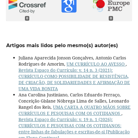
0
0
Artigos mais lidos pelo mesmo(s) autor(es)
Juliana Aparecida Jonson Gonçalves, Antonio Carlos
Rodrigues de Amorim,
UM CURRÍCULO AO AVESSO
,
Revista Espaço do Currículo: v. 14 n. 3 (2021):
CURRÍCULO COMO POSSIBILIDADE DE RESISTÊNCIA,
DE CRIAÇÃO, DE SOLIDARIEDADES E AFIRMAÇÃO DE
UMA VIDA BONITA
Ana Carolina Justiniano, Carlos Eduardo Ferraço,
Conceição Gislane Nóbrega Lima de Salles, Leonardo
Rangel dos Reis,
UMA CARTA A QUATRO MÃOS SOBRE
CURRÍCULOS E PESQUISAS COM OS COTIDIANOS
,
Revista Espaço do Currículo: v. 19 n. 1 (2026):
CURRÍCULOS E PESQUISAS COM OS COTIDIANOS:
entre linhas de fabulações e escritas-de-si [Publicação
em Fluxo Contínuo]