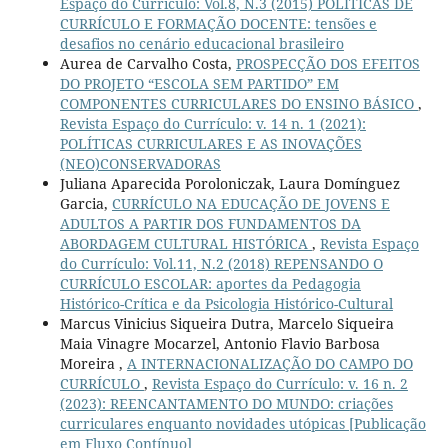
Espaço do Currículo: Vol.8, N.3 (2015) POLÍTICAS DE
CURRÍCULO E FORMAÇÃO DOCENTE: tensões e
desafios no cenário educacional brasileiro
Aurea de Carvalho Costa,
PROSPECÇÃO DOS EFEITOS
DO PROJETO “ESCOLA SEM PARTIDO” EM
COMPONENTES CURRICULARES DO ENSINO BÁSICO
,
Revista Espaço do Currículo: v. 14 n. 1 (2021):
POLÍTICAS CURRICULARES E AS INOVAÇÕES
(NEO)CONSERVADORAS
Juliana Aparecida Poroloniczak, Laura Domínguez
Garcia,
CURRÍCULO NA EDUCAÇÃO DE JOVENS E
ADULTOS A PARTIR DOS FUNDAMENTOS DA
ABORDAGEM CULTURAL HISTÓRICA
,
Revista Espaço
do Currículo: Vol.11, N.2 (2018) REPENSANDO O
CURRÍCULO ESCOLAR: aportes da Pedagogia
Histórico-Crítica e da Psicologia Histórico-Cultural
Marcus Vinicius Siqueira Dutra, Marcelo Siqueira
Maia Vinagre Mocarzel, Antonio Flavio Barbosa
Moreira ,
A INTERNACIONALIZAÇÃO DO CAMPO DO
CURRÍCULO
,
Revista Espaço do Currículo: v. 16 n. 2
(2023): REENCANTAMENTO DO MUNDO: criações
curriculares enquanto novidades utópicas [Publicação
em Fluxo Contínuo]