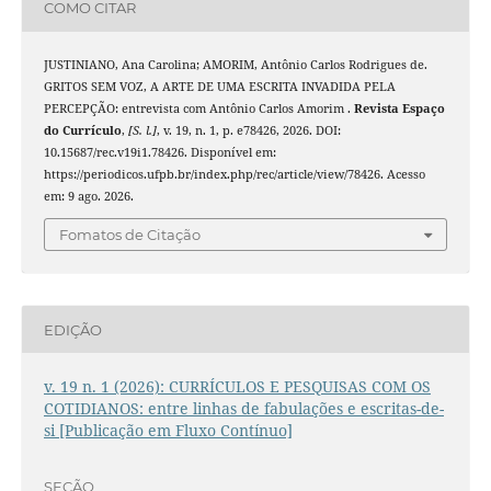
COMO CITAR
JUSTINIANO, Ana Carolina; AMORIM, Antônio Carlos Rodrigues de.
GRITOS SEM VOZ, A ARTE DE UMA ESCRITA INVADIDA PELA
PERCEPÇÃO: entrevista com Antônio Carlos Amorim .
Revista Espaço
do Currículo
,
[S. l.]
, v. 19, n. 1, p. e78426, 2026. DOI:
10.15687/rec.v19i1.78426. Disponível em:
https://periodicos.ufpb.br/index.php/rec/article/view/78426. Acesso
em: 9 ago. 2026.
Fomatos de Citação
EDIÇÃO
v. 19 n. 1 (2026): CURRÍCULOS E PESQUISAS COM OS
COTIDIANOS: entre linhas de fabulações e escritas-de-
si [Publicação em Fluxo Contínuo]
SEÇÃO