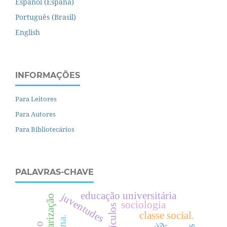
Español (España)
Português (Brasil)
English
INFORMAÇÕES
Para Leitores
Para Autores
Para Bibliotecários
PALAVRAS-CHAVE
educação universitária
juventudes
escolarização
sociologia
currículos
classe social.