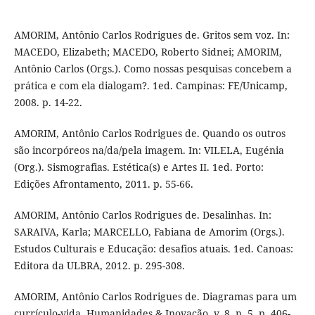
AMORIM, Antônio Carlos Rodrigues de. Gritos sem voz. In:
MACEDO, Elizabeth; MACEDO, Roberto Sidnei; AMORIM,
Antônio Carlos (Orgs.). Como nossas pesquisas concebem a
prática e com ela dialogam?. 1ed. Campinas: FE/Unicamp,
2008. p. 14-22.
AMORIM, Antônio Carlos Rodrigues de. Quando os outros
são incorpóreos na/da/pela imagem. In: VILELA, Eugénia
(Org.). Sismografias. Estética(s) e Artes II. 1ed. Porto:
Edições Afrontamento, 2011. p. 55-66.
AMORIM, Antônio Carlos Rodrigues de. Desalinhas. In:
SARAIVA, Karla; MARCELLO, Fabiana de Amorim (Orgs.).
Estudos Culturais e Educação: desafios atuais. 1ed. Canoas:
Editora da ULBRA, 2012. p. 295-308.
AMORIM, Antônio Carlos Rodrigues de. Diagramas para um
currículo-vida. Humanidades & Inovação, v. 8, n. 5, p. 406-