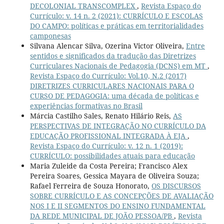
DECOLONIAL TRANSCOMPLEX
,
Revista Espaço do
Currículo: v. 14 n. 2 (2021): CURRÍCULO E ESCOLAS
DO CAMPO: políticas e práticas em territorialidades
camponesas
Silvana Alencar Silva, Ozerina Victor Oliveira,
Entre
sentidos e significados da tradução das Diretrizes
Curriculares Nacionais de Pedagogia (DCNS) em MT
,
Revista Espaço do Currículo: Vol.10, N.2 (2017)
DIRETRIZES CURRICULARES NACIONAIS PARA O
CURSO DE PEDAGOGIA: uma década de políticas e
experiências formativas no Brasil
Márcia Castilho Sales, Renato Hilário Reis,
AS
PERSPECTIVAS DE INTEGRAÇÃO NO CURRÍCULO DA
EDUCAÇÃO PROFISSIONAL INTEGRADA À EJA
,
Revista Espaço do Currículo: v. 12 n. 1 (2019):
CURRÍCULO: possibilidades atuais para educação
Maria Zuleide da Costa Pereira; Francisco Alex
Pereira Soares, Gessica Mayara de Oliveira Souza;
Rafael Ferreira de Souza Honorato,
OS DISCURSOS
SOBRE CURRÍCULO E AS CONCEPÇÕES DE AVALIAÇÃO
NOS I E II SEGMENTOS DO ENSINO FUNDAMENTAL
DA REDE MUNICIPAL DE JOÃO PESSOA/PB
,
Revista