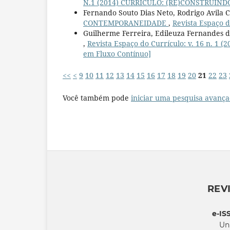
N.1 (2014) CURRÍCULO: (RE)CONSTRUIN
Fernando Souto Dias Neto, Rodrigo Avila C
CONTEMPORANEIDADE
,
Revista Espaço d
Guilherme Ferreira, Edileuza Fernandes da
,
Revista Espaço do Currículo: v. 16 n. 
em Fluxo Contínuo]
<<
<
9
10
11
12
13
14
15
16
17
18
19
20
21
22
23
Você também pode
iniciar uma pesquisa avança
REV
e-IS
Un