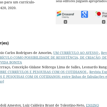
seus editores julguem apropriados
as para um currículo-
-420, 2020.
0
0
r(es)
onio Carlos Rodrigues de Amorim,
UM CURRÍCULO AO AVESSO
,
Rev
: CURRÍCULO COMO POSSIBILIDADE DE RESISTÊNCIA, DE CRIAÇÃO, DE
VIDA BONITA
Ferraço, Conceição Gislane Nóbrega Lima de Salles, Leonardo Rang
BRE CURRÍCULOS E PESQUISAS COM OS COTIDIANOS
,
Revista Es
LOS E PESQUISAS COM OS COTIDIANOS: entre linhas de fabulações 
uo]
rdoli Amestoy, Luiz Caldeira Brant de Tolentino-Neto,
ENSINO