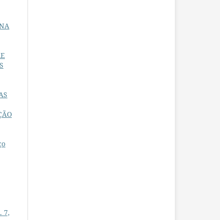
 NA
RE
S
CAS
ÇÃO
ço
. 7,