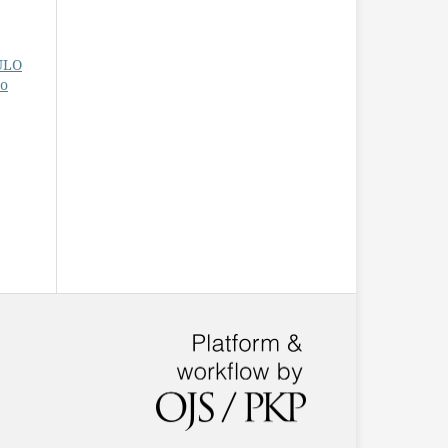
ULO
ão