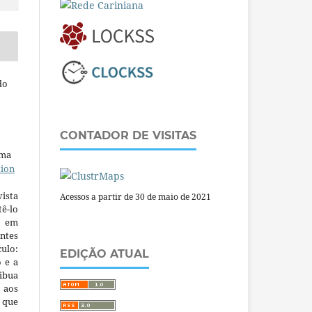
do
CONTADOR DE VISITAS
uma
tion
ista
Acessos a partir de 30 de maio de 2021
ê-lo
m em
ntes
culo:
EDIÇÃO ATUAL
o e a
ibua
 aos
a que