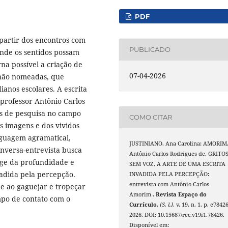
PDF
 partir dos encontros com
PUBLICADO
 onde os sentidos possam
rna possível a criação de
07-04-2026
 não nomeadas, que
ianos escolares. A escrita
 professor Antônio Carlos
s de pesquisa no campo
COMO CITAR
s imagens e dos vividos
nguagem agramatical,
JUSTINIANO, Ana Carolina; AMORIM
onversa-entrevista busca
Antônio Carlos Rodrigues de. GRITO
oge da profundidade e
SEM VOZ, A ARTE DE UMA ESCRITA
vadida pela percepção.
INVADIDA PELA PERCEPÇÃO:
entrevista com Antônio Carlos
ue ao gaguejar e tropeçar
Amorim .
Revista Espaço do
empo de contato com o
Currículo
,
[S. l.]
, v. 19, n. 1, p. e78426
2026. DOI: 10.15687/rec.v19i1.78426.
Disponível em: