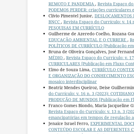
REMOTO E PANDEMIA
,
Revista Espaço d
PODEMOS PERDER: criações curriculares e 
Clívio Pimentel Junior,
DESLOCAMENTOS D
BNCC
,
Revista Espaço do Currículo: v.
PESQUISAS EM CURRÍCULO
Guilherme de Azeredo Coelho, Rozana Gom
EDUCAÇÃO AMBIENTAL E O CURRERE
,
Re
POLÍTICOS DE CURRÍCULO [Publicação em 
Bruna de Oliveira Gonçalves, José Fernand
MÉDIO
,
Revista Espaço do Currículo: v
CURRICULARES [Publicação em Fluxo Cont
Elmo de Souza Lima,
CURRÍCULO CONTEX
E ORGANIZAÇÃO DO CONHECIMENTO E
mosaico interdisciplinar
Beatriz Mendes Queiroz, Deise Guilhermi
do Currículo: v. 16 n. 3 (2023): COTI
PRODUÇÃO DE MUNDOS [Publicação em Fl
Franco Gomes Biondo, Maria Jacqueline G
Revista Espaço do Currículo: v. 13 n. 3 
emancipatórias em tempos de regulação a
Jenaice Israel Ferro,
EXPERIMENTAL DOCE
CONTEÚDO ESCOLAR E AS DIFERENTES 