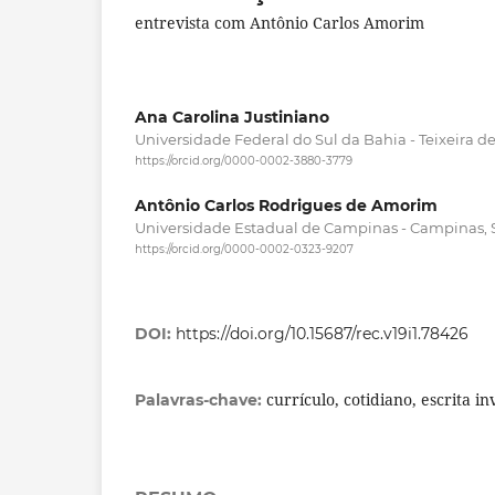
entrevista com Antônio Carlos Amorim
Ana Carolina Justiniano
Universidade Federal do Sul da Bahia - Teixeira de 
https://orcid.org/0000-0002-3880-3779
Antônio Carlos Rodrigues de Amorim
Universidade Estadual de Campinas - Campinas, Sã
https://orcid.org/0000-0002-0323-9207
DOI:
https://doi.org/10.15687/rec.v19i1.78426
currículo, cotidiano, escrita in
Palavras-chave: