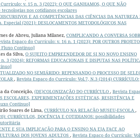
o Currículo: v. 15 n. 3 (2022): O QUE GANHAMOS, O QUE NÃO
tecnologias nos cotidianos escolares
ISCURSIVOS E AS COMPETÊNCIAS DAS CIÊNCIAS DA NATUREZA
 14 n. Especial (2021): DESLOCAMENTOS METODOLÓGICOS NAS
es de Abreu, Juliana Milanez,
COMPLICANDO A CONVERSA SOB
vista Espaço do Currículo: v. 16 n. 1 (2023): POR OUTROS PROJETO
Fluxo Contínuo]
es da Silva,
O SUJEITO EMPREENDEDOR DE SI NO NOVO ENSINO
. 17 n. 3 (2024): REFORMAS EDUCACIONAIS E DISPUTAS NAS POLÍTI
ínuo]
TUALIZADO NO SEMIÁRIDO: REPENSANDO O PROCESSO DE SELE
SCOLAR
,
Revista Espaço do Currículo: Vol.7, N.3 (2014) CURRÍCULO:
na da Conceição,
(DE)COLONIZAÇÃO DO CURRÍCULO
,
Revista Espa
DIANOS ESCOLARES, EXPERIMENTAÇÕES ESTÉTICAS, RESISTÊNCIA E
uxo Contínuo]
irão Soares de Lima,
CURRÍCULO NA RELAÇÃO MUSEU-ESCOLA
,
(2020): CURRÍCULOS, DOCÊNCIA E COTIDIANOS: possibilidades
utoritária
NTE E SUA IMPLICAÇÃO PARA O ENSINO NA EJA FACE AO
CULTURAS DOS JOVENS ADULTOS
,
Revista Espaço do Currículo: Vol