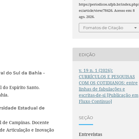
https://periodicos.ufpb.br/index.php/
ec/article/view/78426. Acesso em: 8
ago. 2026.
Fomatos de Citação
EDIÇÃO
v. 19 n. 1 (2026):
al do Sul da Bahia -
CURRÍCULOS E PESQUISAS
COM OS COTIDIANOS: entre
 do Espírito Santo.
linhas de fabulações e
ahia.
escritas-de-si [Publicação em
Fluxo Contínuo]
rsidade Estadual de
SEÇÃO
l de Campinas. Docente
de Articulação e Inovação
Entrevistas