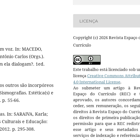
LICENÇA
Copyright (c) 2026 Revista Espaço 
Currículo
em voz. In: MACEDO,
tônio Carlos (Orgs.).
m ela dialogam?. 1ed.
Este trabalho está licenciado sob 
licença
Creative Commons Attribu
4.0 International License
.
s outros são incorpóreos
Ao submeter um artigo à Rev
ismografias. Estética(s) e
Espaço do Currículo (REC) e t
aprovado, os autores concorda
 p. 55-66.
ceder, sem remuneração, os segui
direitos à Revista Espaço do Currí
s. In: SARAIVA, Karla;
os direitos de primeira publicaçã
Culturais e Educação:
permissão para que a REC redistr
2012. p. 295-308.
esse artigo e seus metadados
serviços de indexação e referênci