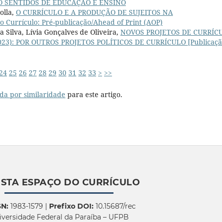
DO SENTIDOS DE EDUCAÇÃO E ENSINO
olla,
O CURRÍCULO E A PRODUÇÃO DE SUJEITOS NA
o Currículo: Pré-publicação/Ahead of Print (AOP)
 Silva, Lívia Gonçalves de Oliveira,
NOVOS PROJETOS DE CURRÍC
1 (2023): POR OUTROS PROJETOS POLÍTICOS DE CURRÍCULO [Publicaç
24
25
26
27
28
29
30
31
32
33
>
>>
da por similaridade
para este artigo.
ISTA ESPAÇO DO CURRÍCULO
SN:
1983-1579 |
Prefixo DOI:
10.15687/rec
iversidade Federal da Paraíba – UFPB