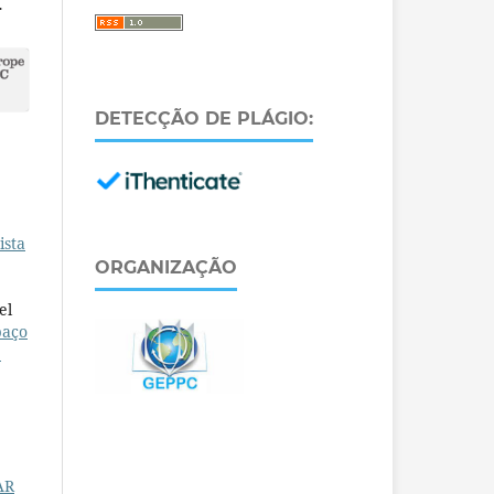
.
DETECÇÃO DE PLÁGIO:
ista
ORGANIZAÇÃO
el
paço
e
AR