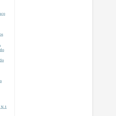
aço
os
A
 do
 do
o
 N.1