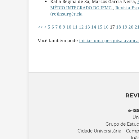
Katia Regina de Sá, Marcos Garcia Neira,
MÉDIO INTEGRADO DO IFMG
,
Revista Esp
(re)insurgência
<<
<
5
6
7
8
9
10
11
12
13
14
15
16
17
18
19
20
2
Você também pode
iniciar uma pesquisa avança
REV
e-IS
Un
Grupo de Estud
Cidade Universitária – Camp
João