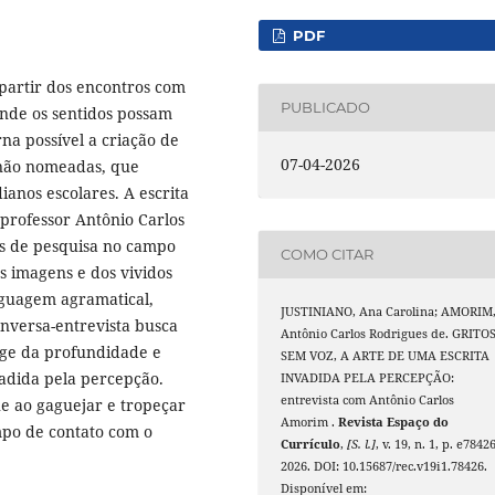
PDF
 partir dos encontros com
PUBLICADO
 onde os sentidos possam
rna possível a criação de
07-04-2026
 não nomeadas, que
ianos escolares. A escrita
 professor Antônio Carlos
s de pesquisa no campo
COMO CITAR
s imagens e dos vividos
nguagem agramatical,
JUSTINIANO, Ana Carolina; AMORIM
onversa-entrevista busca
Antônio Carlos Rodrigues de. GRITO
oge da profundidade e
SEM VOZ, A ARTE DE UMA ESCRITA
vadida pela percepção.
INVADIDA PELA PERCEPÇÃO:
entrevista com Antônio Carlos
ue ao gaguejar e tropeçar
Amorim .
Revista Espaço do
empo de contato com o
Currículo
,
[S. l.]
, v. 19, n. 1, p. e78426
2026. DOI: 10.15687/rec.v19i1.78426.
Disponível em: