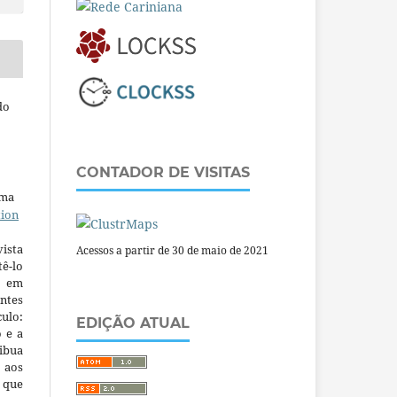
do
CONTADOR DE VISITAS
uma
tion
ista
Acessos a partir de 30 de maio de 2021
ê-lo
m em
ntes
culo:
EDIÇÃO ATUAL
o e a
ibua
 aos
a que