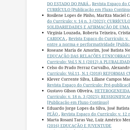
DO ESTADO DO PARÁ
,
Revista Espaço do 
CURRÍCULO [Publicação em Fluxo Contínu
Rosilene Lopes de Pinho, Maritza Maciel 
do Currículo: v. 14 n. 3 (2021): CURRÍ
SOLIDARIEDADES E AFIRMAÇÃO DE UMA 
Virgínia Louzada, Roberta Teixeira, Crist
CARIOCA
,
Revista Espaço do Currículo: 
entre a norma e performatividade [Publi
Roseane Maria de Amorim, José Batista N
EDUCAÇÃO DAS RELAÇÕES ETNICORRACIA
Currículo: Vol.5 N.1 (2012) A PLURALI
Celso do Prado Ferraz Carvalho, Alexand
Currículo: Vol.11, N.1 (2018) REFORMA
Klever Corrente Silva, Liliane Campos M
Revista Espaço do Currículo: Pré-publicaç
Gustavo Gilson Oliveira,
HETEROGENEIDAD
Currículo: v. 18 n. 3 (2025): RESSIGN
[Publicação em Fluxo Contínuo]
Eduardo Jorge Lopes da Silva, José Batist
PEÃO
,
Revista Espaço do Currículo: v. 12
Marta Rosani Taras Vaz, Luiz Américo Me
(2016) EDUCAÇÃO E JUVENTUDE