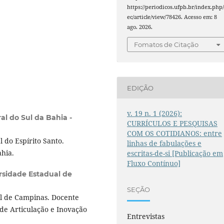
https://periodicos.ufpb.br/index.php/
ec/article/view/78426. Acesso em: 8
ago. 2026.
Fomatos de Citação
EDIÇÃO
v. 19 n. 1 (2026):
al do Sul da Bahia -
CURRÍCULOS E PESQUISAS
COM OS COTIDIANOS: entre
 do Espírito Santo.
linhas de fabulações e
ahia.
escritas-de-si [Publicação em
Fluxo Contínuo]
rsidade Estadual de
SEÇÃO
l de Campinas. Docente
de Articulação e Inovação
Entrevistas