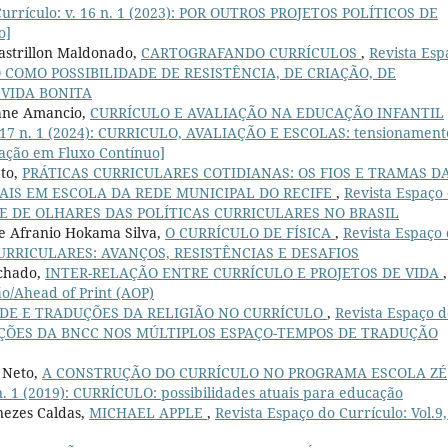
Currículo: v. 16 n. 1 (2023): POR OUTROS PROJETOS POLÍTICOS DE
o]
Castrillon Maldonado,
CARTOGRAFANDO CURRÍCULOS
,
Revista Esp
CULO COMO POSSIBILIDADE DE RESISTÊNCIA, DE CRIAÇÃO, DE
VIDA BONITA
iane Amancio,
CURRÍCULO E AVALIAÇÃO NA EDUCAÇÃO INFANTIL
v. 17 n. 1 (2024): CURRICULO, AVALIAÇÃO E ESCOLAS: tensionament
cação em Fluxo Contínuo]
eto,
PRÁTICAS CURRICULARES COTIDIANAS: OS FIOS E TRAMAS D
IS EM ESCOLA DA REDE MUNICIPAL DO RECIFE
,
Revista Espaço
DADE DE OLHARES DAS POLÍTICAS CURRICULARES NO BRASIL
re Afranio Hokama Silva,
O CURRÍCULO DE FÍSICA
,
Revista Espaço
S CURRICULARES: AVANÇOS, RESISTÊNCIAS E DESAFIOS
achado,
INTER-RELAÇÃO ENTRE CURRÍCULO E PROJETOS DE VIDA
,
ão/Ahead of Print (AOP)
E E TRADUÇÕES DA RELIGIÃO NO CURRÍCULO
,
Revista Espaço d
IFICAÇÕES DA BNCC NOS MÚLTIPLOS ESPAÇO-TEMPOS DE TRADUÇÃO
a Neto,
A CONSTRUÇÃO DO CURRÍCULO NO PROGRAMA ESCOLA ZÉ
 n. 1 (2019): CURRÍCULO: possibilidades atuais para educação
nezes Caldas,
MICHAEL APPLE
,
Revista Espaço do Currículo: Vol.9,