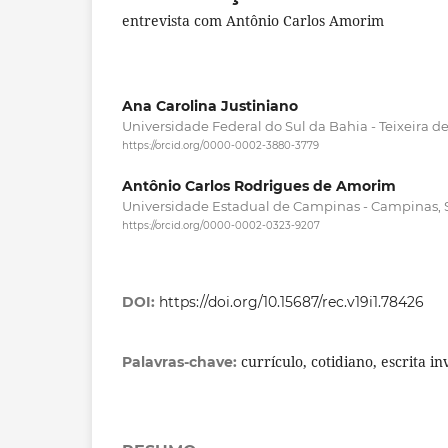
entrevista com Antônio Carlos Amorim
Ana Carolina Justiniano
Universidade Federal do Sul da Bahia - Teixeira de 
https://orcid.org/0000-0002-3880-3779
Antônio Carlos Rodrigues de Amorim
Universidade Estadual de Campinas - Campinas, Sã
https://orcid.org/0000-0002-0323-9207
DOI:
https://doi.org/10.15687/rec.v19i1.78426
currículo, cotidiano, escrita in
Palavras-chave: