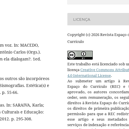
LICENÇA
Copyright (c) 2026 Revista Espaço 
Currículo
em voz. In: MACEDO,
tônio Carlos (Orgs.).
m ela dialogam?. 1ed.
Este trabalho está licenciado sob 
licença
Creative Commons Attribu
4.0 International License
.
s outros são incorpóreos
Ao submeter um artigo à Rev
ismografias. Estética(s) e
Espaço do Currículo (REC) e t
aprovado, os autores concorda
 p. 55-66.
ceder, sem remuneração, os segui
direitos à Revista Espaço do Currí
s. In: SARAIVA, Karla;
os direitos de primeira publicaçã
Culturais e Educação:
permissão para que a REC redistr
2012. p. 295-308.
esse artigo e seus metadados
serviços de indexação e referênci