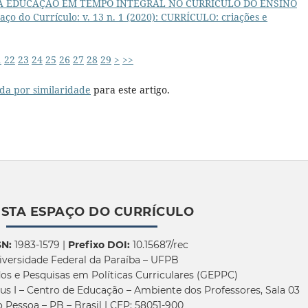
A EDUCAÇÃO EM TEMPO INTEGRAL NO CURRÍCULO DO ENSINO
aço do Currículo: v. 13 n. 1 (2020): CURRÍCULO: criações e
1
22
23
24
25
26
27
28
29
>
>>
da por similaridade
para este artigo.
ISTA ESPAÇO DO CURRÍCULO
SN:
1983-1579 |
Prefixo DOI:
10.15687/rec
iversidade Federal da Paraíba – UFPB
os e Pesquisas em Políticas Curriculares (GEPPC)
us I – Centro de Educação – Ambiente dos Professores, Sala 03
 Pessoa – PB – Brasil | CEP: 58051-900