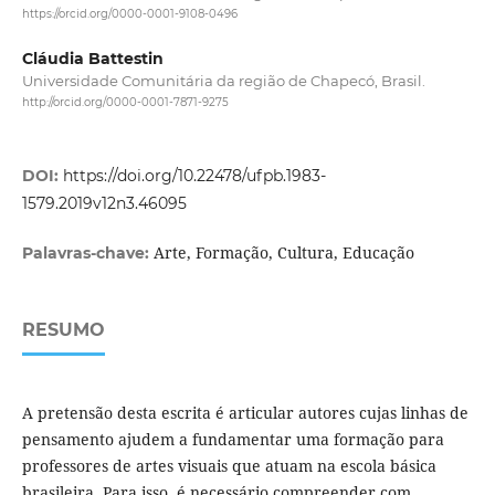
https://orcid.org/0000-0001-9108-0496
Cláudia Battestin
Universidade Comunitária da região de Chapecó, Brasil.
http://orcid.org/0000-0001-7871-9275
DOI:
https://doi.org/10.22478/ufpb.1983-
1579.2019v12n3.46095
Arte, Formação, Cultura, Educação
Palavras-chave:
RESUMO
A pretensão desta escrita é articular autores cujas linhas de
pensamento ajudem a fundamentar uma formação para
professores de artes visuais que atuam na escola básica
brasileira. Para isso, é necessário compreender com