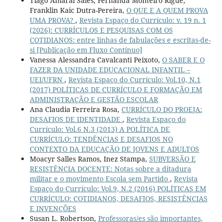
Tiago Amaral Sales, Fernanda Monteiro Rigue,
Franklin Kaic Dutra-Pereira,
O QUE E A QUEM PROVA
UMA PROVA?
,
Revista Espaço do Currículo: v. 19 n. 1
(2026): CURRÍCULOS E PESQUISAS COM OS
COTIDIANOS: entre linhas de fabulações e escritas-de-
si [Publicação em Fluxo Contínuo]
Vanessa Alessandra Cavalcanti Peixoto,
O SABER E O
FAZER DA UNIDADE EDUCACIONAL INFANTIL –
UEI/UFRN
,
Revista Espaço do Currículo: Vol.10, N.1
(2017) POLÍTICAS DE CURRÍCULO E FORMAÇÃO EM
ADMINISTRAÇÃO E GESTÃO ESCOLAR
Ana Claudia Ferreira Rosa,
CURRÍCULO DO PROEJA:
DESAFIOS DE IDENTIDADE
,
Revista Espaço do
Currículo: Vol.6 N.3 (2013) A POLÍTICA DE
CURRÍCULO: TENDÊNCIAS E DESAFIOS NO
CONTEXTO DA EDUCAÇÃO DE JOVENS E ADULTOS
Moacyr Salles Ramos, Inez Stampa,
SUBVERSÃO E
RESISTÊNCIA DOCENTE: Notas sobre a ditadura
militar e o movimento Escola sem Partido
,
Revista
Espaço do Currículo: Vol.9, N.2 (2016) POLÍTICAS EM
CURRÍCULO: COTIDIANOS, DESAFIOS, RESISTÊNCIAS
E INVENÇÕES
Susan L. Robertson,
Professoras/es são importantes,