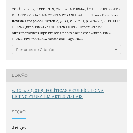
CORÁ, Janaína; BATTESTIN, Cláudia. A FORMAÇÃO DE PROFESSORES
DE ARTES VISUAIS NA CONTEMPORANEIDADE: reflexões filosóficas.
Revista Espaço do Currículo
,
[S. l.]
, v. 12, n. 3, p. 289–303, 2019. DOI:
10.22478/ufpb.1983-1579.2019v12n3.46095. Disponível em:
https://periodicos.ufpb.br/index.php/rec/article/view/ufpb.1983-
1579.2019v12n3.46095. Acesso em: 9 ago. 2026.
Fomatos de Citação
EDIÇÃO
v. 12 n. 3 (2019): POLÍTICAS E CURRÍCULO NA
LICENCIATURA EM ARTES VISUAIS
SEÇÃO
Artigos