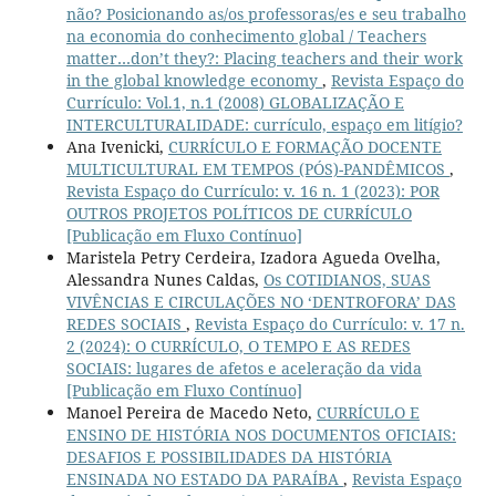
não? Posicionando as/os professoras/es e seu trabalho
na economia do conhecimento global / Teachers
matter…don’t they?: Placing teachers and their work
in the global knowledge economy
,
Revista Espaço do
Currículo: Vol.1, n.1 (2008) GLOBALIZAÇÃO E
INTERCULTURALIDADE: currículo, espaço em litígio?
Ana Ivenicki,
CURRÍCULO E FORMAÇÃO DOCENTE
MULTICULTURAL EM TEMPOS (PÓS)-PANDÊMICOS
,
Revista Espaço do Currículo: v. 16 n. 1 (2023): POR
OUTROS PROJETOS POLÍTICOS DE CURRÍCULO
[Publicação em Fluxo Contínuo]
Maristela Petry Cerdeira, Izadora Agueda Ovelha,
Alessandra Nunes Caldas,
Os COTIDIANOS, SUAS
VIVÊNCIAS E CIRCULAÇÕES NO ‘DENTROFORA’ DAS
REDES SOCIAIS
,
Revista Espaço do Currículo: v. 17 n.
2 (2024): O CURRÍCULO, O TEMPO E AS REDES
SOCIAIS: lugares de afetos e aceleração da vida
[Publicação em Fluxo Contínuo]
Manoel Pereira de Macedo Neto,
CURRÍCULO E
ENSINO DE HISTÓRIA NOS DOCUMENTOS OFICIAIS:
DESAFIOS E POSSIBILIDADES DA HISTÓRIA
ENSINADA NO ESTADO DA PARAÍBA
,
Revista Espaço