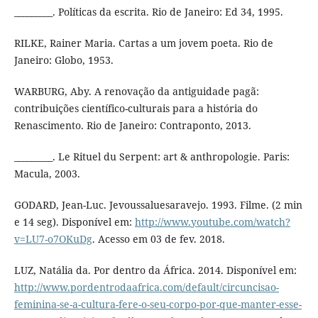
_________. Políticas da escrita. Rio de Janeiro: Ed 34, 1995.
RILKE, Rainer Maria. Cartas a um jovem poeta. Rio de
Janeiro: Globo, 1953.
WARBURG, Aby. A renovação da antiguidade pagã:
contribuições científico-culturais para a história do
Renascimento. Rio de Janeiro: Contraponto, 2013.
_________. Le Rituel du Serpent: art & anthropologie. Paris:
Macula, 2003.
GODARD, Jean-Luc. Jevoussaluesaravejo. 1993. Filme. (2 min
e 14 seg). Disponível em:
http://www.youtube.com/watch?
v=LU7-o7OKuDg
. Acesso em 03 de fev. 2018.
LUZ, Natália da. Por dentro da África. 2014. Disponível em:
http://www.pordentrodaafrica.com/default/circuncisao-
feminina-se-a-cultura-fere-o-seu-corpo-por-que-manter-esse-