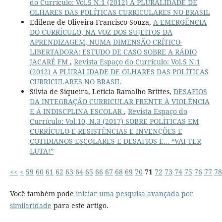
do Currículo: Vol.5 N.1 (2012) A PLURALIDADE DE
OLHARES DAS POLÍTICAS CURRICULARES NO BRASIL
Edilene de Oliveira Francisco Souza,
A EMERGÊNCIA
DO CURRÍCULO, NA VOZ DOS SUJEITOS DA
APRENDIZAGEM, NUMA DIMENSÃO CRÍTICO-
LIBERTADORA: ESTUDO DE CASO SOBRE A RÁDIO
JACARÉ FM
,
Revista Espaço do Currículo: Vol.5 N.1
(2012) A PLURALIDADE DE OLHARES DAS POLÍTICAS
CURRICULARES NO BRASIL
Silvia de Siqueira, Leticia Ramalho Brittes,
DESAFIOS
DA INTEGRAÇÃO CURRICULAR FRENTE À VIOLÊNCIA
E A INDISCPLINA ESCOLAR
,
Revista Espaço do
Currículo: Vol.10, N.3 (2017) SOBRE POLÍTICAS EM
CURRÍCULO E RESISTÊNCIAS E INVENÇÕES E
COTIDIANOS ESCOLARES E DESAFIOS E... “VAI TER
LUTA!”
<<
<
59
60
61
62
63
64
65
66
67
68
69
70
71
72
73
74
75
76
77
78
Você também pode
iniciar uma pesquisa avançada por
similaridade
para este artigo.