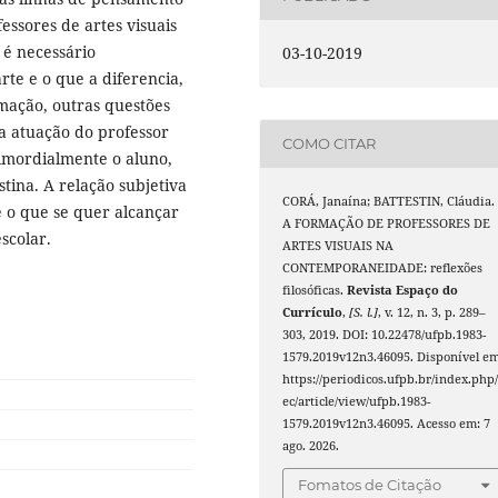
sores de artes visuais
 é necessário
03-10-2019
te e o que a diferencia,
rmação, outras questões
 a atuação do professor
COMO CITAR
imordialmente o aluno,
tina. A relação subjetiva
CORÁ, Janaína; BATTESTIN, Cláudia.
e o que se quer alcançar
A FORMAÇÃO DE PROFESSORES DE
scolar.
ARTES VISUAIS NA
CONTEMPORANEIDADE: reflexões
filosóficas.
Revista Espaço do
Currículo
,
[S. l.]
, v. 12, n. 3, p. 289–
303, 2019. DOI: 10.22478/ufpb.1983-
1579.2019v12n3.46095. Disponível em
https://periodicos.ufpb.br/index.php/
ec/article/view/ufpb.1983-
1579.2019v12n3.46095. Acesso em: 7
ago. 2026.
Fomatos de Citação