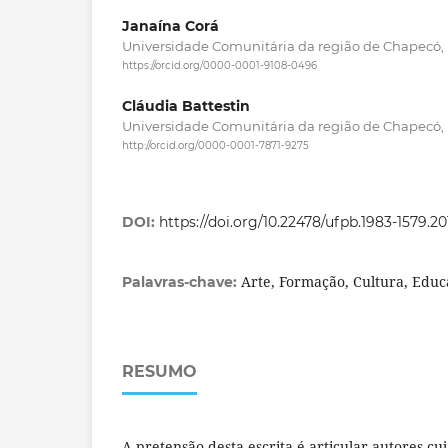
Janaína Corá
Universidade Comunitária da região de Chapecó, B
https://orcid.org/0000-0001-9108-0496
Cláudia Battestin
Universidade Comunitária da região de Chapecó, B
http://orcid.org/0000-0001-7871-9275
DOI:
https://doi.org/10.22478/ufpb.1983-1579.2
Arte, Formação, Cultura, Edu
Palavras-chave:
RESUMO
A pretensão desta escrita é articular autores c