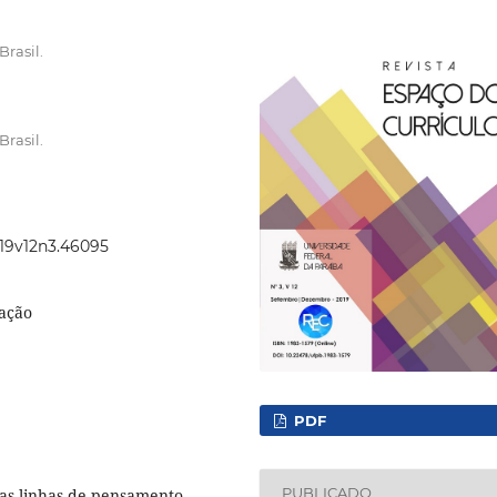
rasil.
rasil.
019v12n3.46095
cação
PDF
PUBLICADO
ujas linhas de pensamento