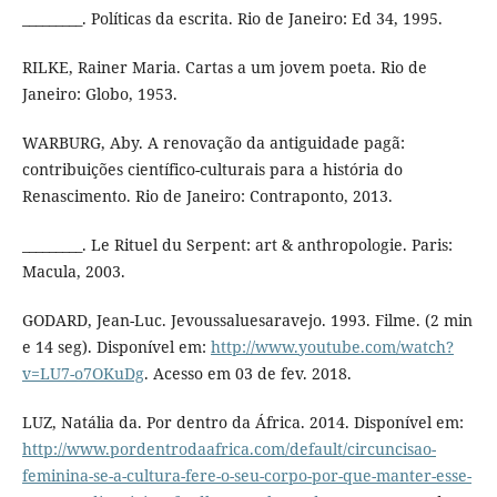
_________. Políticas da escrita. Rio de Janeiro: Ed 34, 1995.
RILKE, Rainer Maria. Cartas a um jovem poeta. Rio de
Janeiro: Globo, 1953.
WARBURG, Aby. A renovação da antiguidade pagã:
contribuições científico-culturais para a história do
Renascimento. Rio de Janeiro: Contraponto, 2013.
_________. Le Rituel du Serpent: art & anthropologie. Paris:
Macula, 2003.
GODARD, Jean-Luc. Jevoussaluesaravejo. 1993. Filme. (2 min
e 14 seg). Disponível em:
http://www.youtube.com/watch?
v=LU7-o7OKuDg
. Acesso em 03 de fev. 2018.
LUZ, Natália da. Por dentro da África. 2014. Disponível em:
http://www.pordentrodaafrica.com/default/circuncisao-
feminina-se-a-cultura-fere-o-seu-corpo-por-que-manter-esse-