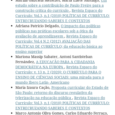
Marília Gabriela Menezes, Maria Eliete Santiago,
Um
estudo sobre a contribuição de Paulo Freire para a
construção crítica do currículo
,
Revista Espaço do
Currículo: Vol.3, n.1 (2010) POLÍTICAS DE CURRÍCULO:
ENTRECRUZANDO SABERES E CONTEXTOS
Adriana Patrício Delgado,
O impacto das políticas
públicas nas práticas escolares sob a ótica da
avaliação de aprendizagem
,
Revista Espaço do
Currículo: Vol.4 N.2 (2012) AVALIAÇÃO DAS
POLÍTICAS DE CURRÍCULO; da educação básica ao
ensino superior
Mariona Massip Sabater, Antoni Santisteban
Fernández,
A EDUCAÇÃO PARA A CIDADANIA
DEMOCRÁTICA NA EUROPA
,
Revista Espaço do
Currículo: v. 13 n. 2 (2020): O CURRÍCULO PARA O
ENSINO DE CIÊNCIAS SOCIAIS: uma mirada para o
mundo Ibero Latin- Americano
Maria Izaura Cação,
Proposta curricular do Estado de
São Paulo: retorno do discurso regulativo da
tylerização na educação pública
,
Revista Espaço do
Currículo: Vol.3, n.1 (2010) POLÍTICAS DE CURRÍCULO:
ENTRECRUZANDO SABERES E CONTEXTOS
Marco Antonio Oliva Gomes, Carlos Eduardo Ferraço,