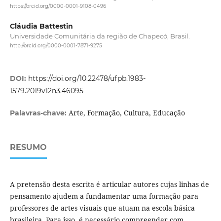
https://orcid.org/0000-0001-9108-0496
Cláudia Battestin
Universidade Comunitária da região de Chapecó, Brasil.
http://orcid.org/0000-0001-7871-9275
DOI:
https://doi.org/10.22478/ufpb.1983-
1579.2019v12n3.46095
Arte, Formação, Cultura, Educação
Palavras-chave:
RESUMO
A pretensão desta escrita é articular autores cujas linhas de
pensamento ajudem a fundamentar uma formação para
professores de artes visuais que atuam na escola básica
brasileira. Para isso, é necessário compreender com