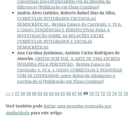
conceituais pós-estruturalistas (ou da filosofia da
diferença) [Publicação em Fluxo Contínuo]
Andrio Alves Gatinho, Roberto Rafael Dias da Silva,
CURRÍCULOS INTEGRADOS EM ESCOLAS
DEMOCRÁTICAS
,
Revista Espaço do Currículo: v. 19 n.
2 (2026): TENDÊNCIAS E PERSPECTIVAS PARA A
INVESTIGAÇÃO SOBRE AS RELAÇÕES ENTRE
CURRÍCULOS INTEGRADOS E ESCOLAS
DEMOCRÁTICAS
Ana Carolina Justiniano, Antônio Carlos Rodrigues de
Amorim,
GRITOS SEM VOZ, A ARTE DE UMA ESCRITA
INVADIDA PELA PERCEPÇÃO
,
Revista Espaço do
Currículo: v. 19 n. 1 (2026): CURRÍCULOS E PESQUISAS
COM OS COTIDIANOS: entre linhas de fabulações e
escritas-de-si [Publicação em Fluxo Contínuo]
<<
<
57
58
59
60
61
62
63
64
65
66
67
68
69
70
71
72
73
74
75
76
Você também pode
iniciar uma pesquisa avançada por
similaridade
para este artigo.