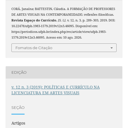
CORÁ, Janaína; BATTESTIN, Cláudia. A FORMAÇÃO DE PROFESSORES
DE ARTES VISUAIS NA CONTEMPORANEIDADE: reflexões filosóficas.
Revista Espaço do Currículo
,
[S. l.]
, v. 12, n. 3, p. 289–303, 2019. DOI:
10.22478/ufpb.1983-1579.2019v12n3.46095. Disponível em:
https://periodicos.ufpb.br/index.php/rec/article/view/ufpb.1983-
1579.2019v12n3.46095. Acesso em: 10 ago. 2026.
Fomatos de Citação
EDIÇÃO
v. 12 n. 3 (2019): POLÍTICAS E CURRÍCULO NA
LICENCIATURA EM ARTES VISUAIS
SEÇÃO
Artigos