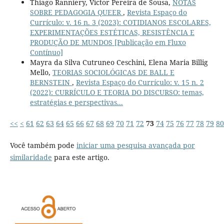
Thiago Ranniery, Victor Pereira de Sousa,
NOTAS
SOBRE PEDAGOGIA QUEER
,
Revista Espaço do
Currículo: v. 16 n. 3 (2023): COTIDIANOS ESCOLARES,
EXPERIMENTAÇÕES ESTÉTICAS, RESISTÊNCIA E
PRODUÇÃO DE MUNDOS [Publicação em Fluxo
Contínuo]
Mayra da Silva Cutruneo Ceschini, Elena Maria Billig
Mello,
TEORIAS SOCIOLÓGICAS DE BALL E
BERNSTEIN
,
Revista Espaço do Currículo: v. 15 n. 2
(2022): CURRÍCULO E TEORIA DO DISCURSO: temas,
estratégias e perspectivas...
<<
<
61
62
63
64
65
66
67
68
69
70
71
72
73
74
75
76
77
78
79
80
Você também pode
iniciar uma pesquisa avançada por
similaridade
para este artigo.