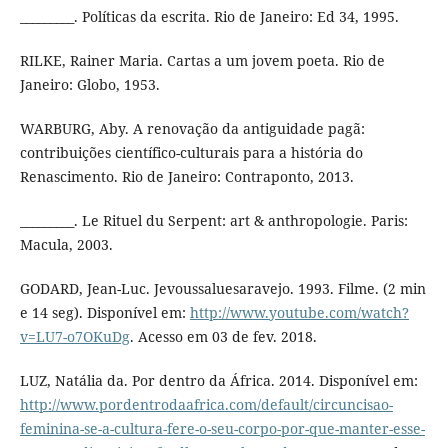
_________. Políticas da escrita. Rio de Janeiro: Ed 34, 1995.
RILKE, Rainer Maria. Cartas a um jovem poeta. Rio de
Janeiro: Globo, 1953.
WARBURG, Aby. A renovação da antiguidade pagã:
contribuições científico-culturais para a história do
Renascimento. Rio de Janeiro: Contraponto, 2013.
_________. Le Rituel du Serpent: art & anthropologie. Paris:
Macula, 2003.
GODARD, Jean-Luc. Jevoussaluesaravejo. 1993. Filme. (2 min
e 14 seg). Disponível em:
http://www.youtube.com/watch?
v=LU7-o7OKuDg
. Acesso em 03 de fev. 2018.
LUZ, Natália da. Por dentro da África. 2014. Disponível em:
http://www.pordentrodaafrica.com/default/circuncisao-
feminina-se-a-cultura-fere-o-seu-corpo-por-que-manter-esse-