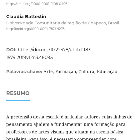
https://orcid.org/0000-0001-9108-0496
Cláudia Battestin
Universidade Comunitária da região de Chapecó, Brasil.
http://orcid.org/0000-0001-7871-9275
DOI:
https://doi.org/10.22478/ufpb.1983-
1579.2019v12n3.46095
Arte, Formação, Cultura, Educação
Palavras-chave:
RESUMO
A pretensão desta escrita é articular autores cujas linhas de
pensamento ajudem a fundamentar uma formação para
professores de artes visuais que atuam na escola básica
brasileira. Para isso, é necessário compreender com