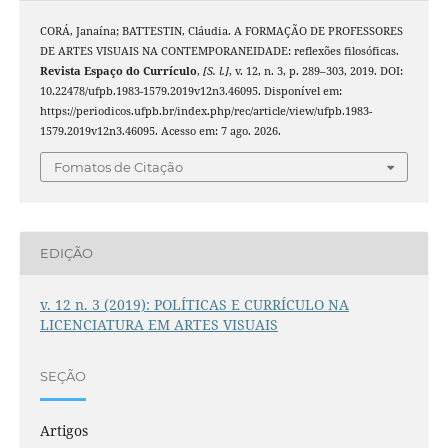
CORÁ, Janaína; BATTESTIN, Cláudia. A FORMAÇÃO DE PROFESSORES
DE ARTES VISUAIS NA CONTEMPORANEIDADE: reflexões filosóficas.
Revista Espaço do Currículo
,
[S. l.]
, v. 12, n. 3, p. 289–303, 2019. DOI:
10.22478/ufpb.1983-1579.2019v12n3.46095. Disponível em:
https://periodicos.ufpb.br/index.php/rec/article/view/ufpb.1983-
1579.2019v12n3.46095. Acesso em: 7 ago. 2026.
Fomatos de Citação
EDIÇÃO
v. 12 n. 3 (2019): POLÍTICAS E CURRÍCULO NA
LICENCIATURA EM ARTES VISUAIS
SEÇÃO
Artigos