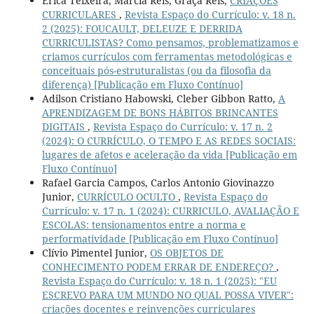
Erica Teixeira, Márcia Reis, Graça Reis,
CRIAÇÕES
CURRICULARES
,
Revista Espaço do Currículo: v. 18 n.
2 (2025): FOUCAULT, DELEUZE E DERRIDA
CURRICULISTAS? Como pensamos, problematizamos e
criamos currículos com ferramentas metodológicas e
conceituais pós-estruturalistas (ou da filosofia da
diferença) [Publicação em Fluxo Contínuo]
Adilson Cristiano Habowski, Cleber Gibbon Ratto,
A
APRENDIZAGEM DE BONS HÁBITOS BRINCANTES
DIGITAIS
,
Revista Espaço do Currículo: v. 17 n. 2
(2024): O CURRÍCULO, O TEMPO E AS REDES SOCIAIS:
lugares de afetos e aceleração da vida [Publicação em
Fluxo Contínuo]
Rafael Garcia Campos, Carlos Antonio Giovinazzo
Junior,
CURRÍCULO OCULTO
,
Revista Espaço do
Currículo: v. 17 n. 1 (2024): CURRICULO, AVALIAÇÃO E
ESCOLAS: tensionamentos entre a norma e
performatividade [Publicação em Fluxo Contínuo]
Clívio Pimentel Junior,
OS OBJETOS DE
CONHECIMENTO PODEM ERRAR DE ENDEREÇO?
,
Revista Espaço do Currículo: v. 18 n. 1 (2025): "EU
ESCREVO PARA UM MUNDO NO QUAL POSSA VIVER":
criações docentes e reinvenções curriculares