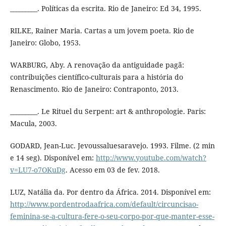
_________. Políticas da escrita. Rio de Janeiro: Ed 34, 1995.
RILKE, Rainer Maria. Cartas a um jovem poeta. Rio de
Janeiro: Globo, 1953.
WARBURG, Aby. A renovação da antiguidade pagã:
contribuições científico-culturais para a história do
Renascimento. Rio de Janeiro: Contraponto, 2013.
_________. Le Rituel du Serpent: art & anthropologie. Paris:
Macula, 2003.
GODARD, Jean-Luc. Jevoussaluesaravejo. 1993. Filme. (2 min
e 14 seg). Disponível em:
http://www.youtube.com/watch?
v=LU7-o7OKuDg
. Acesso em 03 de fev. 2018.
LUZ, Natália da. Por dentro da África. 2014. Disponível em:
http://www.pordentrodaafrica.com/default/circuncisao-
feminina-se-a-cultura-fere-o-seu-corpo-por-que-manter-esse-