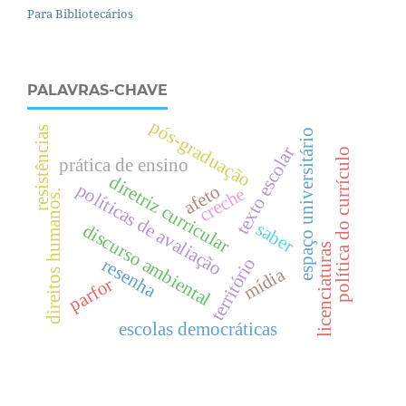
Para Bibliotecários
PALAVRAS-CHAVE
pós-graduação
resistências
espaço universitário
texto escolar
política do currículo
prática de ensino
diretriz curricular
políticas de avaliação
afeto
creche
.
saber
discurso ambiental
licenciaturas
território
resenha
d
i
r
e
i
t
o
s
h
u
m
a
n
o
s
mídia
parfor
escolas democráticas