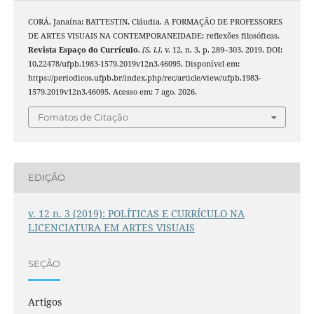
CORÁ, Janaína; BATTESTIN, Cláudia. A FORMAÇÃO DE PROFESSORES
DE ARTES VISUAIS NA CONTEMPORANEIDADE: reflexões filosóficas.
Revista Espaço do Currículo
,
[S. l.]
, v. 12, n. 3, p. 289–303, 2019. DOI:
10.22478/ufpb.1983-1579.2019v12n3.46095. Disponível em:
https://periodicos.ufpb.br/index.php/rec/article/view/ufpb.1983-
1579.2019v12n3.46095. Acesso em: 7 ago. 2026.
Fomatos de Citação
EDIÇÃO
v. 12 n. 3 (2019): POLÍTICAS E CURRÍCULO NA
LICENCIATURA EM ARTES VISUAIS
SEÇÃO
Artigos