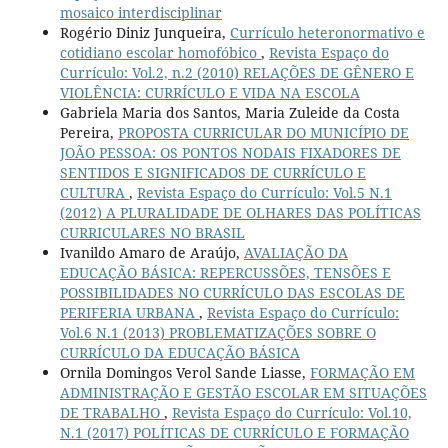
mosaico interdisciplinar
Rogério Diniz Junqueira,
Currículo heteronormativo e
cotidiano escolar homofóbico
,
Revista Espaço do
Currículo: Vol.2, n.2 (2010) RELAÇÕES DE GÊNERO E
VIOLÊNCIA: CURRÍCULO E VIDA NA ESCOLA
Gabriela Maria dos Santos, Maria Zuleide da Costa
Pereira,
PROPOSTA CURRICULAR DO MUNICÍPIO DE
JOÃO PESSOA: OS PONTOS NODAIS FIXADORES DE
SENTIDOS E SIGNIFICADOS DE CURRÍCULO E
CULTURA
,
Revista Espaço do Currículo: Vol.5 N.1
(2012) A PLURALIDADE DE OLHARES DAS POLÍTICAS
CURRICULARES NO BRASIL
Ivanildo Amaro de Araújo,
AVALIAÇÃO DA
EDUCAÇÃO BÁSICA: REPERCUSSÕES, TENSÕES E
POSSIBILIDADES NO CURRÍCULO DAS ESCOLAS DE
PERIFERIA URBANA
,
Revista Espaço do Currículo:
Vol.6 N.1 (2013) PROBLEMATIZAÇÕES SOBRE O
CURRÍCULO DA EDUCAÇÃO BÁSICA
Ornila Domingos Verol Sande Liasse,
FORMAÇÃO EM
ADMINISTRAÇÃO E GESTÃO ESCOLAR EM SITUAÇÕES
DE TRABALHO
,
Revista Espaço do Currículo: Vol.10,
N.1 (2017) POLÍTICAS DE CURRÍCULO E FORMAÇÃO