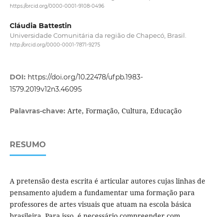
https://orcid.org/0000-0001-9108-0496
Cláudia Battestin
Universidade Comunitária da região de Chapecó, Brasil.
http://orcid.org/0000-0001-7871-9275
DOI:
https://doi.org/10.22478/ufpb.1983-
1579.2019v12n3.46095
Arte, Formação, Cultura, Educação
Palavras-chave:
RESUMO
A pretensão desta escrita é articular autores cujas linhas de
pensamento ajudem a fundamentar uma formação para
professores de artes visuais que atuam na escola básica
brasileira. Para isso, é necessário compreender com