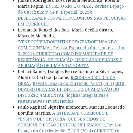
Juliana Rodrigues, Rosa Helena Mendonça, Rosana
Maria Papini,
ENTRE O RIO E O MAR
,
Revista Espaço
do Currículo: v. 14 n. Especial (2021):
DESLOCAMENTOS METODOLÓGICOS NAS PESQUISAS
EM CURRÍCULO
Leonardo Rangel dos Reis, Maria Cecilia Castro,
Marcelo Machado,
‘VENDOOUVINDOSENTINDOFAZENDOPENSANDO’
COM O CINEMA
,
Revista Espaço do Currículo: v. 14 n.
3 (2021): CURRÍCULO COMO POSSIBILIDADE DE
RESISTÊNCIA, DE CRIAÇÃO, DE SOLIDARIEDADES E
AFIRMAÇÃO DE UMA VIDA BONITA
Letícia Ramos, Douglas Pierre Justino da Silva Lopes,
Aldarosa Cartaxo Jácome,
RESENHA CRÍTICA DA
OBRA
,
Revista Espaço do Currículo: Vol.11, N.3 (2018)
QUATRO DÉCADAS DE INSTITUCIONALIZAÇÃO DO
DISCURSO AMBIENTAL: lógicas integrativas e
restaurativas em currículos
Paulo Raphael Siqueira Bitencourt, Marcus Leonardo
Bomfim Martins,
A INTERFACE CURRÍCULO E
“ENSINO DE” HISTÓRIA: QUE SENTIDOS DE
CURRÍCULO ESTÃO SENDO MOBILIZADOS?
,
Revista
Espaço do Currículo: Vol.7, N.3 (2014) CURRÍCULO: