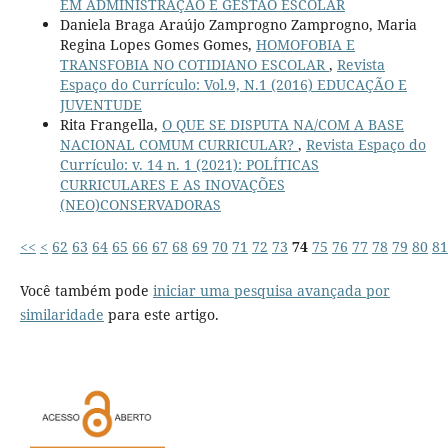
EM ADMINISTRAÇÃO E GESTÃO ESCOLAR
Daniela Braga Araújo Zamprogno Zamprogno, Maria
Regina Lopes Gomes Gomes,
HOMOFOBIA E
TRANSFOBIA NO COTIDIANO ESCOLAR
,
Revista
Espaço do Currículo: Vol.9, N.1 (2016) EDUCAÇÃO E
JUVENTUDE
Rita Frangella,
O QUE SE DISPUTA NA/COM A BASE
NACIONAL COMUM CURRICULAR?
,
Revista Espaço do
Currículo: v. 14 n. 1 (2021): POLÍTICAS
CURRICULARES E AS INOVAÇÕES
(NEO)CONSERVADORAS
<<
<
62
63
64
65
66
67
68
69
70
71
72
73
74
75
76
77
78
79
80
81
Você também pode
iniciar uma pesquisa avançada por
similaridade
para este artigo.