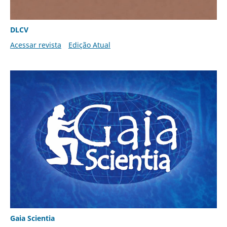
DLCV
Acessar revista
Edição Atual
Gaia Scientia