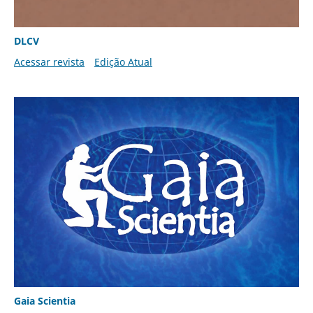
DLCV
Acessar revista
Edição Atual
Gaia Scientia