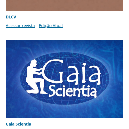
DLCV
Acessar revista
Edição Atual
Gaia Scientia