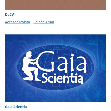
DLCV
Acessar revista
Edição Atual
Gaia Scientia