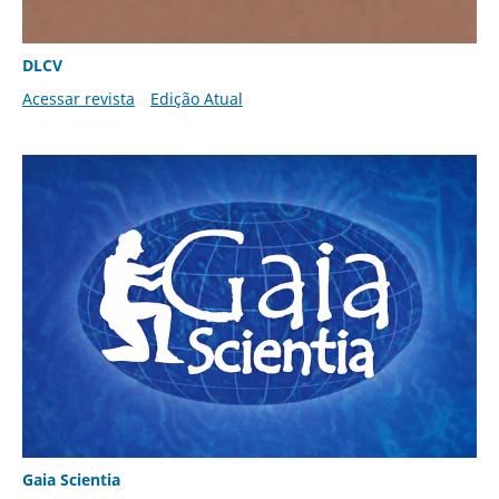
DLCV
Acessar revista
Edição Atual
Gaia Scientia