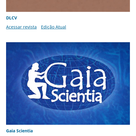
DLCV
Acessar revista
Edição Atual
Gaia Scientia