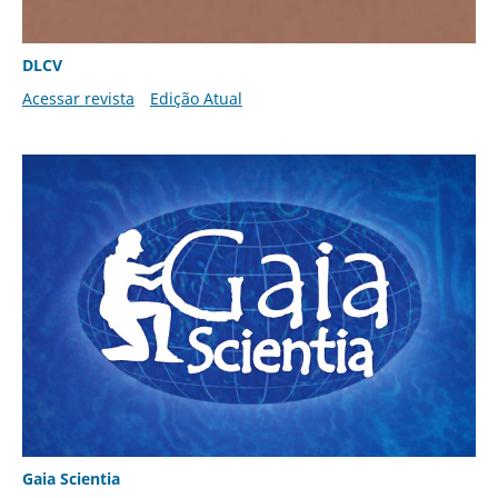
DLCV
Acessar revista
Edição Atual
Gaia Scientia