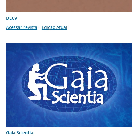
DLCV
Acessar revista
Edição Atual
Gaia Scientia