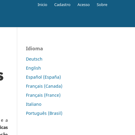
Inicio
Cadastro
Acesso
Sobre
Idioma
Deutsch
English
Español (España)
Français (Canada)
Français (France)
Italiano
Português (Brasil)
 e a
icas
ação