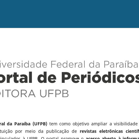
ral da Paraíba (UFPB)
tem como objetivo ampliar a visibilidade
tituição por meio da publicação de
revistas eletrônicas científ
vinculados à UFPB. O portal promove o
acesso aberto à inform