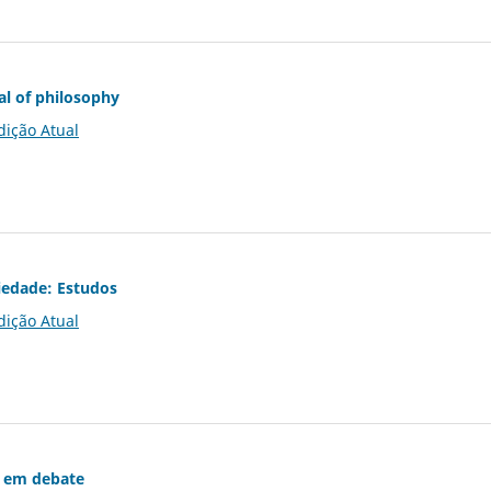
al of philosophy
dição Atual
iedade: Estudos
dição Atual
 em debate