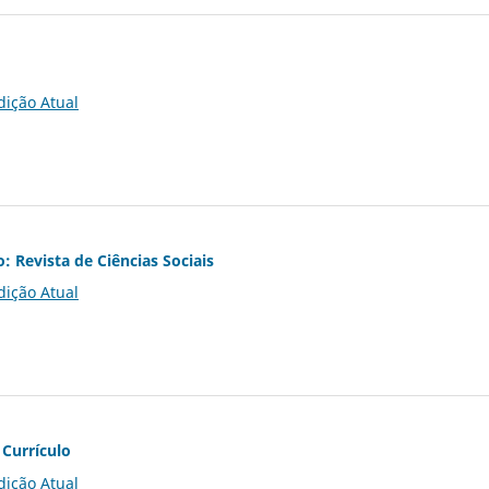
dição Atual
o: Revista de Ciências Sociais
dição Atual
 Currículo
dição Atual