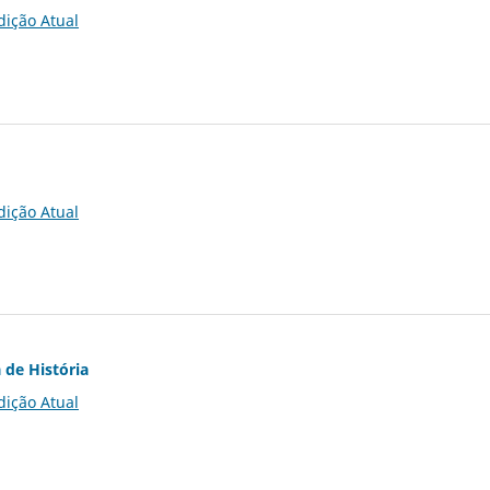
dição Atual
dição Atual
 de História
dição Atual