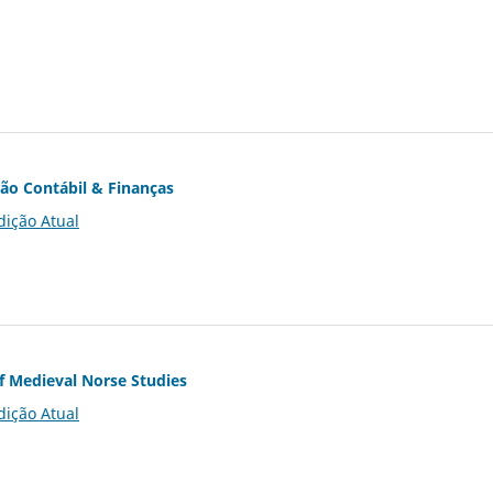
ção Contábil & Finanças
dição Atual
of Medieval Norse Studies
dição Atual