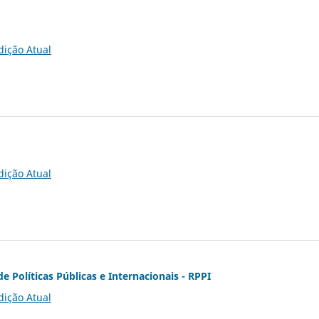
dição Atual
dição Atual
de Políticas Públicas e Internacionais - RPPI
dição Atual