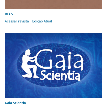
DLCV
Acessar revista
Edição Atual
Gaia Scientia