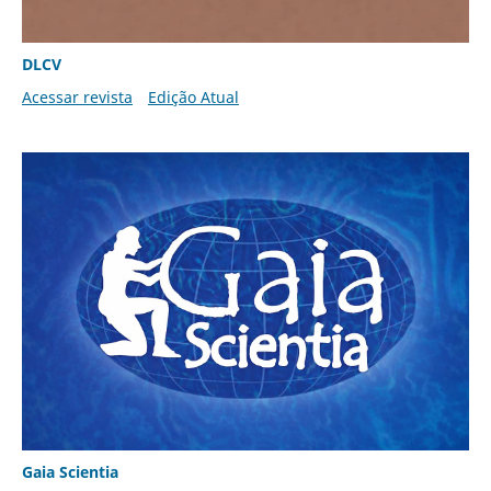
DLCV
Acessar revista
Edição Atual
Gaia Scientia