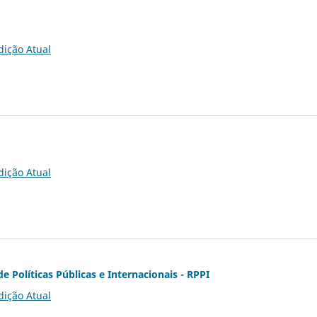
dição Atual
dição Atual
de Políticas Públicas e Internacionais - RPPI
dição Atual