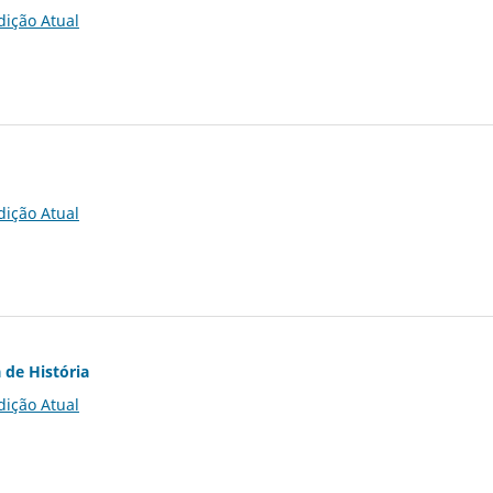
dição Atual
dição Atual
 de História
dição Atual