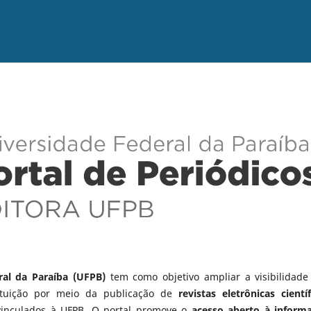
ral da Paraíba (UFPB)
tem como objetivo ampliar a visibilidade
tituição por meio da publicação de
revistas eletrônicas científ
vinculados à UFPB. O portal promove o
acesso aberto à inform