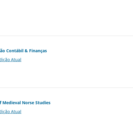
ção Contábil & Finanças
dição Atual
of Medieval Norse Studies
dição Atual