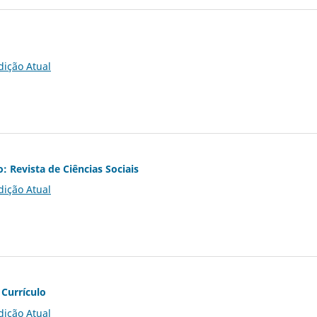
dição Atual
o: Revista de Ciências Sociais
dição Atual
 Currículo
dição Atual