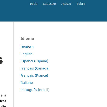
Inicio
Cadastro
Acesso
Sobre
Idioma
Deutsch
English
Español (España)
Français (Canada)
Français (France)
Italiano
Português (Brasil)
 e a
icas
ação