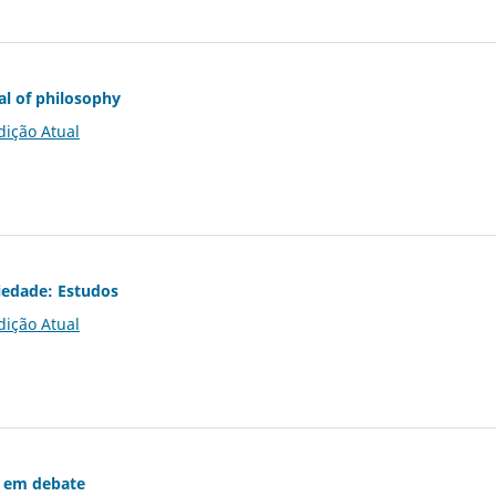
al of philosophy
dição Atual
iedade: Estudos
dição Atual
 em debate