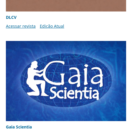
DLCV
Acessar revista
Edição Atual
Gaia Scientia