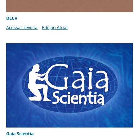
DLCV
Acessar revista
Edição Atual
Gaia Scientia