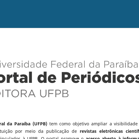
ral da Paraíba (UFPB)
tem como objetivo ampliar a visibilidade
tituição por meio da publicação de
revistas eletrônicas científ
vinculados à UFPB. O portal promove o
acesso aberto à inform