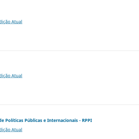
dição Atual
dição Atual
de Políticas Públicas e Internacionais - RPPI
dição Atual