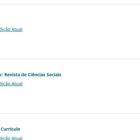
dição Atual
o: Revista de Ciências Sociais
dição Atual
 Currículo
dição Atual