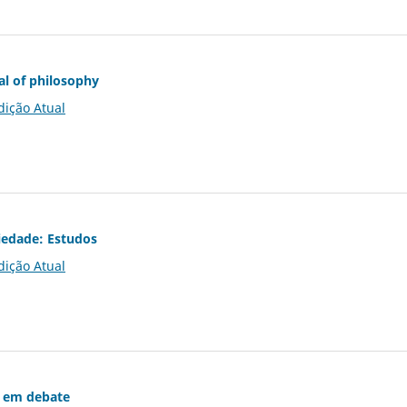
al of philosophy
dição Atual
iedade: Estudos
dição Atual
 em debate