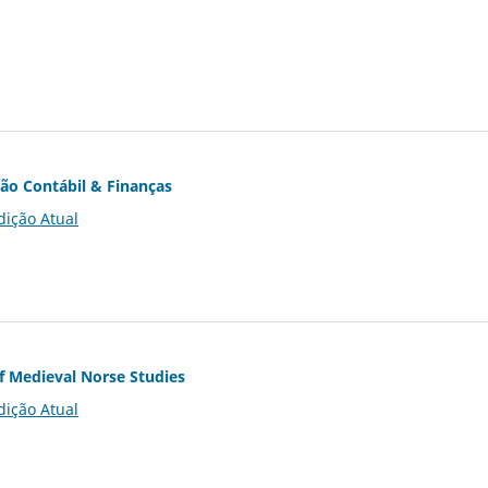
ção Contábil & Finanças
dição Atual
of Medieval Norse Studies
dição Atual