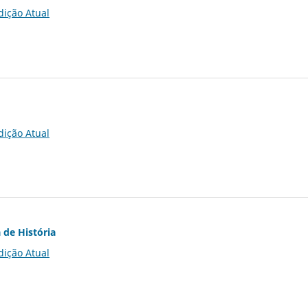
dição Atual
dição Atual
 de História
dição Atual