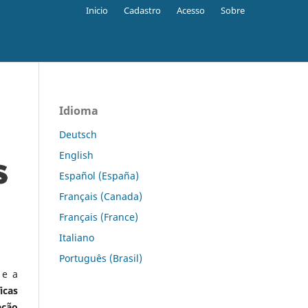
Inicio
Cadastro
Acesso
Sobre
Idioma
Deutsch
English
Español (España)
Français (Canada)
Français (France)
Italiano
Português (Brasil)
 e a
icas
ação