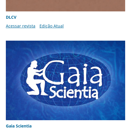
DLCV
Acessar revista
Edição Atual
Gaia Scientia