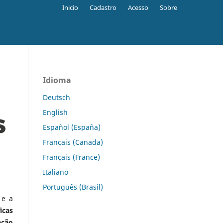
Inicio
Cadastro
Acesso
Sobre
Idioma
Deutsch
English
Español (España)
Français (Canada)
Français (France)
Italiano
Português (Brasil)
 e a
icas
ação