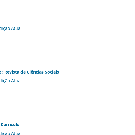
dição Atual
o: Revista de Ciências Sociais
dição Atual
 Currículo
dição Atual