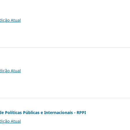
dição Atual
dição Atual
de Políticas Públicas e Internacionais - RPPI
dição Atual