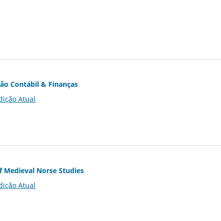
ção Contábil & Finanças
dição Atual
of Medieval Norse Studies
dição Atual