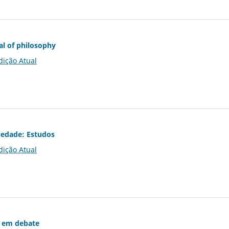
al of philosophy
dição Atual
iedade: Estudos
dição Atual
 em debate