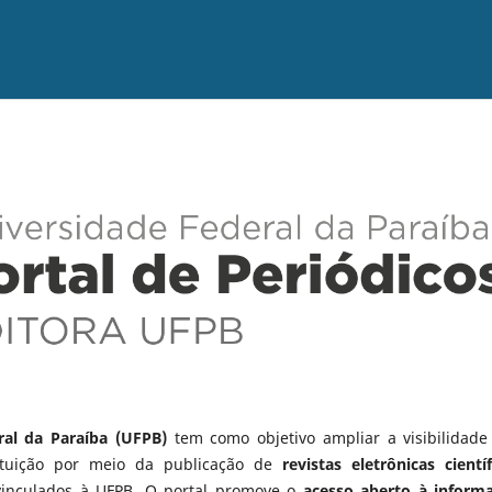
ral da Paraíba (UFPB)
tem como objetivo ampliar a visibilidade
tituição por meio da publicação de
revistas eletrônicas científ
vinculados à UFPB. O portal promove o
acesso aberto à inform