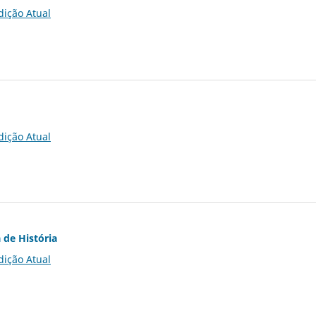
dição Atual
dição Atual
 de História
dição Atual