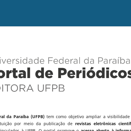
ral da Paraíba (UFPB)
tem como objetivo ampliar a visibilidade
tituição por meio da publicação de
revistas eletrônicas científ
vinculados à UFPB. O portal promove o
acesso aberto à inform