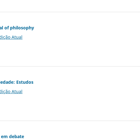
al of philosophy
dição Atual
iedade: Estudos
dição Atual
 em debate