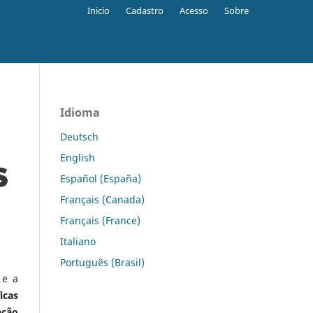
Inicio
Cadastro
Acesso
Sobre
Idioma
Deutsch
English
Español (España)
Français (Canada)
Français (France)
Italiano
Português (Brasil)
 e a
icas
ação