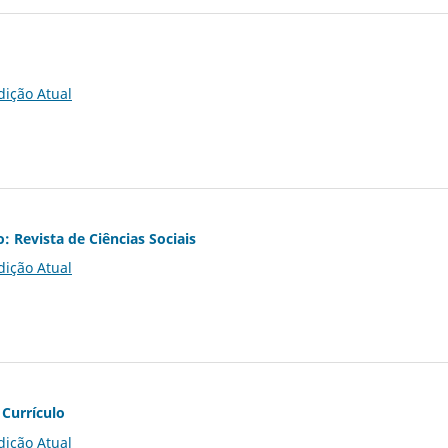
dição Atual
o: Revista de Ciências Sociais
dição Atual
 Currículo
dição Atual