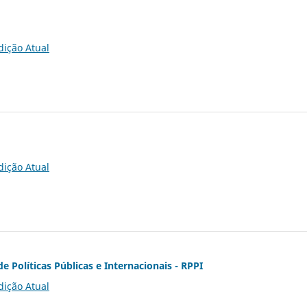
dição Atual
dição Atual
de Políticas Públicas e Internacionais - RPPI
dição Atual