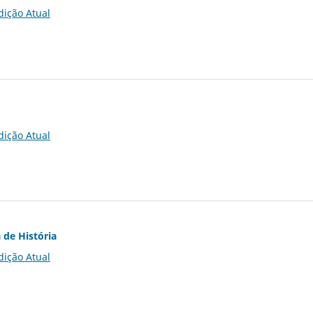
dição Atual
dição Atual
 de História
dição Atual