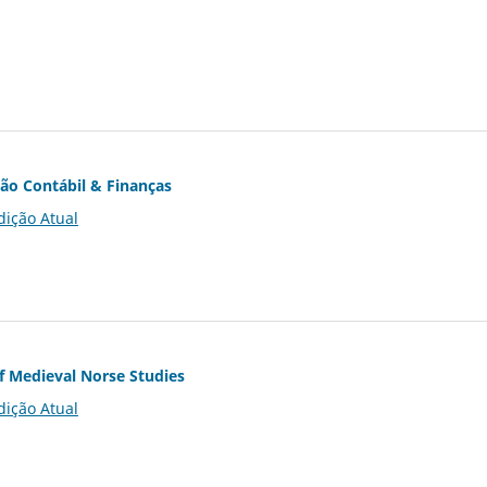
ção Contábil & Finanças
dição Atual
of Medieval Norse Studies
dição Atual