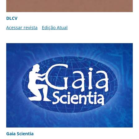
DLCV
Acessar revista
Edição Atual
Gaia Scientia