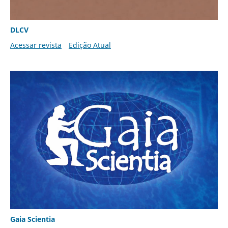
DLCV
Acessar revista
Edição Atual
Gaia Scientia