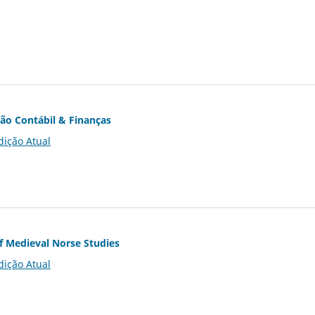
ção Contábil & Finanças
dição Atual
of Medieval Norse Studies
dição Atual