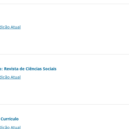
dição Atual
o: Revista de Ciências Sociais
dição Atual
 Currículo
dição Atual