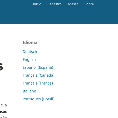
Inicio
Cadastro
Acesso
Sobre
Idioma
Deutsch
English
Español (España)
Français (Canada)
Français (France)
Italiano
Português (Brasil)
 e a
icas
ação