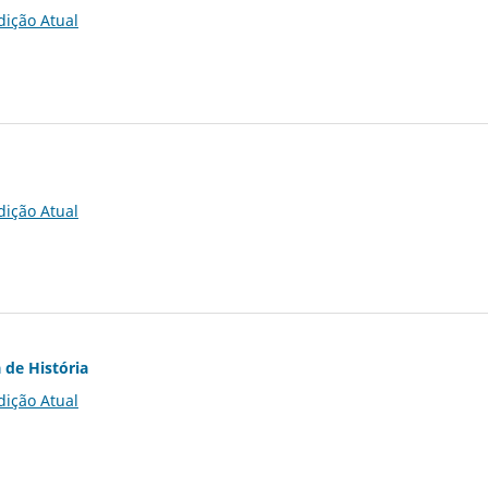
dição Atual
dição Atual
 de História
dição Atual