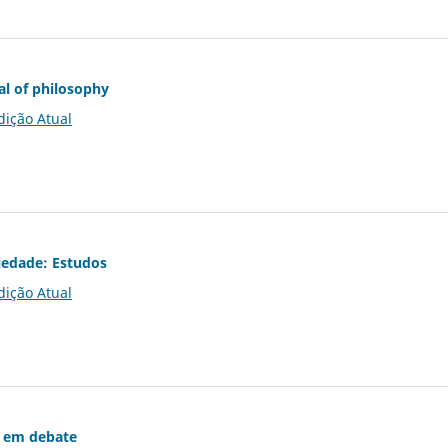
al of philosophy
dição Atual
iedade: Estudos
dição Atual
 em debate