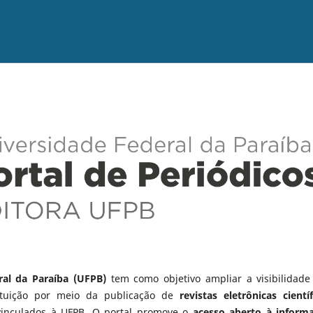
ral da Paraíba (UFPB)
tem como objetivo ampliar a visibilidade
tituição por meio da publicação de
revistas eletrônicas científ
vinculados à UFPB. O portal promove o
acesso aberto à inform