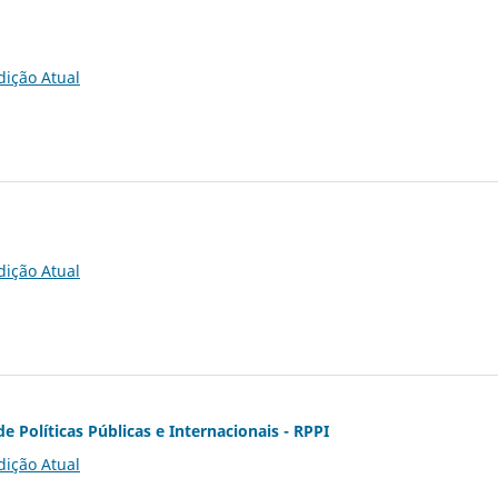
dição Atual
dição Atual
de Políticas Públicas e Internacionais - RPPI
dição Atual