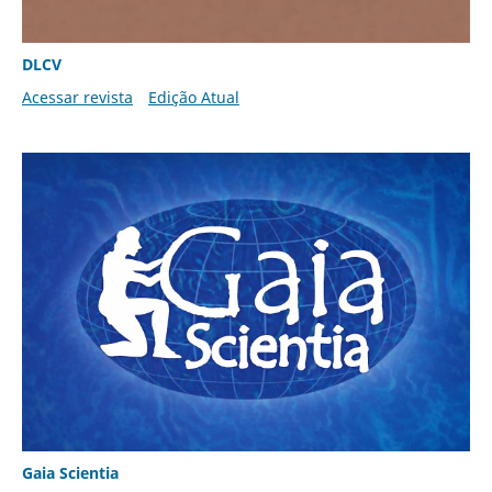
DLCV
Acessar revista
Edição Atual
Gaia Scientia