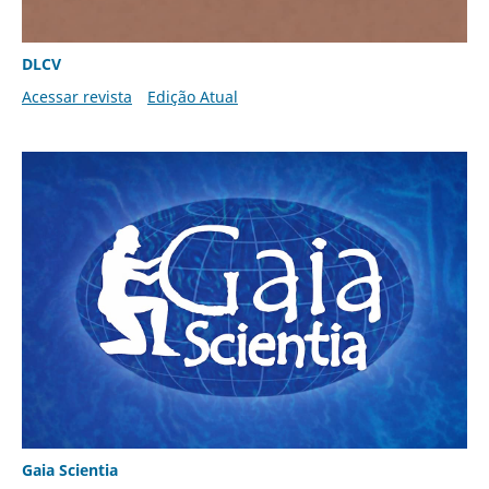
DLCV
Acessar revista
Edição Atual
Gaia Scientia