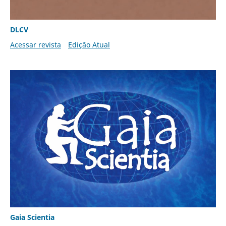
DLCV
Acessar revista
Edição Atual
Gaia Scientia