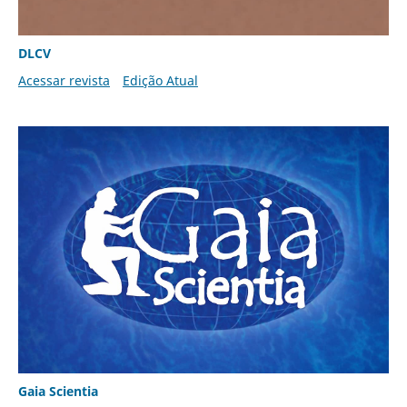
DLCV
Acessar revista
Edição Atual
Gaia Scientia