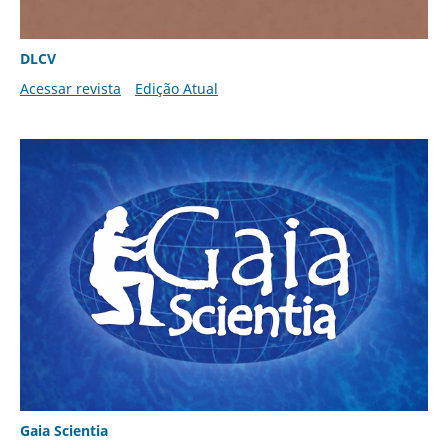
DLCV
Acessar revista
Edição Atual
Gaia Scientia