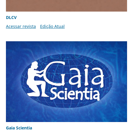
DLCV
Acessar revista
Edição Atual
Gaia Scientia