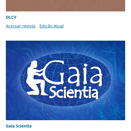
DLCV
Acessar revista
Edição Atual
Gaia Scientia