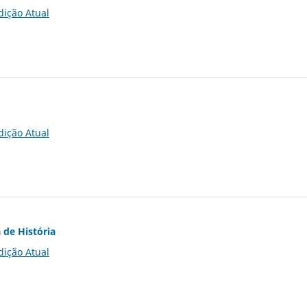
dição Atual
dição Atual
 de História
dição Atual