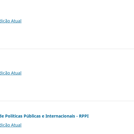
dição Atual
dição Atual
de Políticas Públicas e Internacionais - RPPI
dição Atual