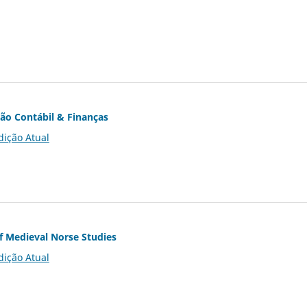
ção Contábil & Finanças
dição Atual
of Medieval Norse Studies
dição Atual