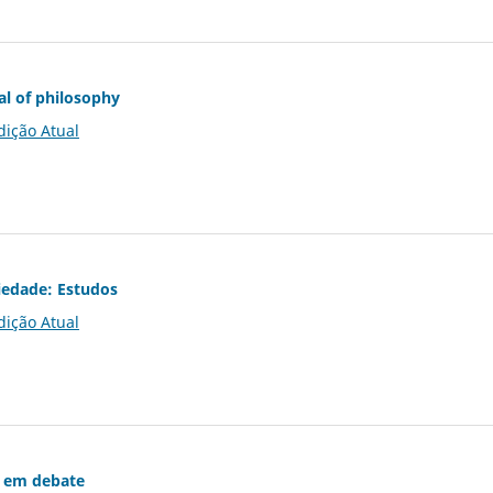
al of philosophy
dição Atual
iedade: Estudos
dição Atual
 em debate