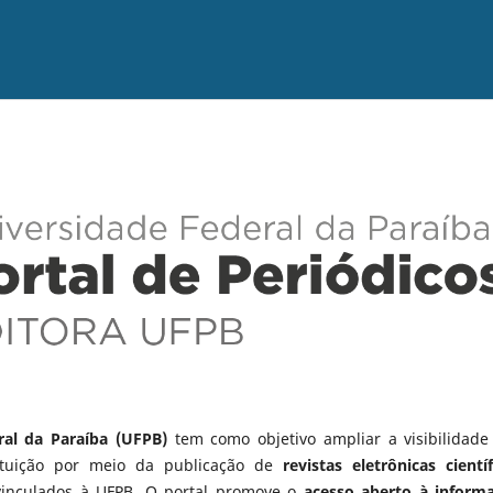
ral da Paraíba (UFPB)
tem como objetivo ampliar a visibilidade
tituição por meio da publicação de
revistas eletrônicas científ
vinculados à UFPB. O portal promove o
acesso aberto à inform