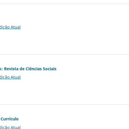
dição Atual
o: Revista de Ciências Sociais
dição Atual
 Currículo
dição Atual