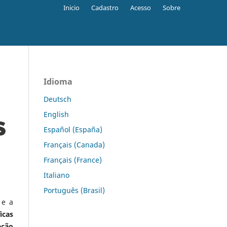
Inicio
Cadastro
Acesso
Sobre
Idioma
Deutsch
English
Español (España)
Français (Canada)
Français (France)
Italiano
Português (Brasil)
 e a
icas
ação