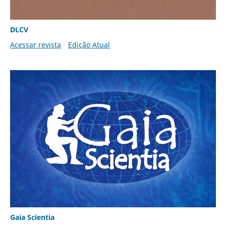
DLCV
Acessar revista
Edição Atual
Gaia Scientia