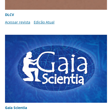
DLCV
Acessar revista
Edição Atual
Gaia Scientia