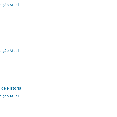
dição Atual
dição Atual
 de História
dição Atual