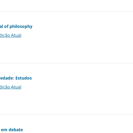
al of philosophy
dição Atual
iedade: Estudos
dição Atual
 em debate