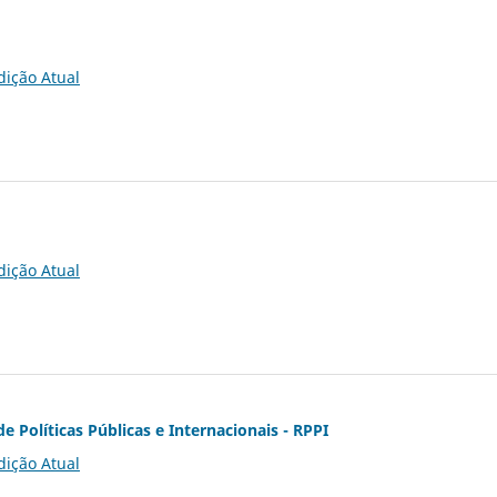
dição Atual
dição Atual
de Políticas Públicas e Internacionais - RPPI
dição Atual