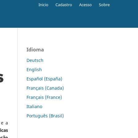
Inicio
Cadastro
Acesso
Sobre
Idioma
Deutsch
English
Español (España)
Français (Canada)
Français (France)
Italiano
Português (Brasil)
 e a
icas
ação