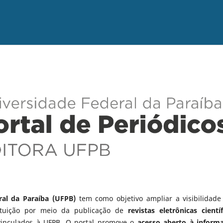
ral da Paraíba (UFPB)
tem como objetivo ampliar a visibilidade
tituição por meio da publicação de
revistas eletrônicas científ
vinculados à UFPB. O portal promove o
acesso aberto à inform