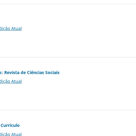
dição Atual
o: Revista de Ciências Sociais
dição Atual
 Currículo
dição Atual