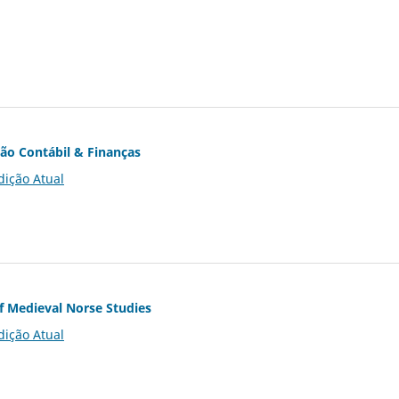
ção Contábil & Finanças
dição Atual
of Medieval Norse Studies
dição Atual