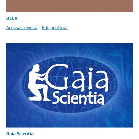
DLCV
Acessar revista
Edição Atual
Gaia Scientia