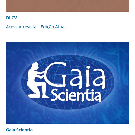
DLCV
Acessar revista
Edição Atual
Gaia Scientia