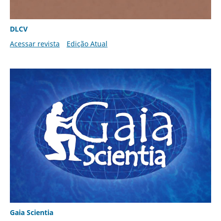
DLCV
Acessar revista
Edição Atual
Gaia Scientia