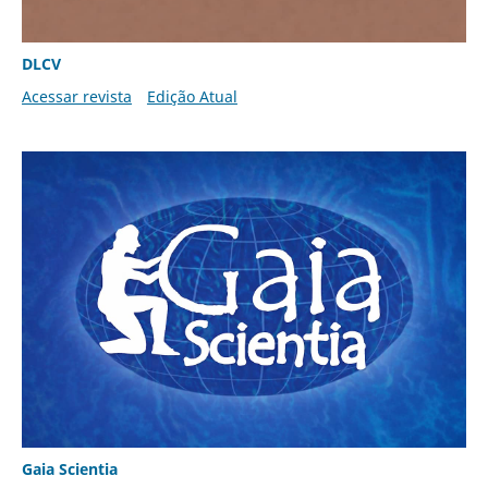
DLCV
Acessar revista
Edição Atual
Gaia Scientia