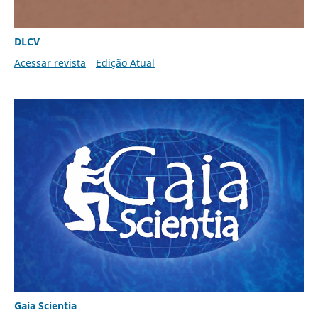
DLCV
Acessar revista
Edição Atual
Gaia Scientia