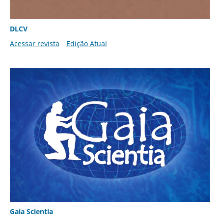
DLCV
Acessar revista
Edição Atual
Gaia Scientia