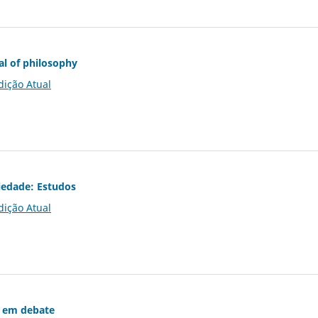
al of philosophy
dição Atual
iedade: Estudos
dição Atual
 em debate