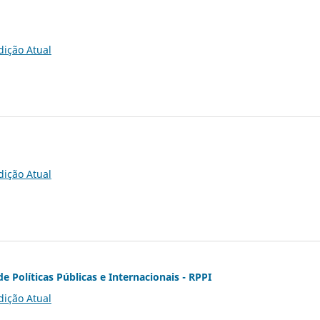
dição Atual
dição Atual
de Políticas Públicas e Internacionais - RPPI
dição Atual