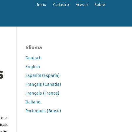
Inicio
Cadastro
Acesso
Sobre
Idioma
Deutsch
English
Español (España)
Français (Canada)
Français (France)
Italiano
Português (Brasil)
 e a
icas
ação