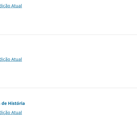
dição Atual
dição Atual
 de História
dição Atual