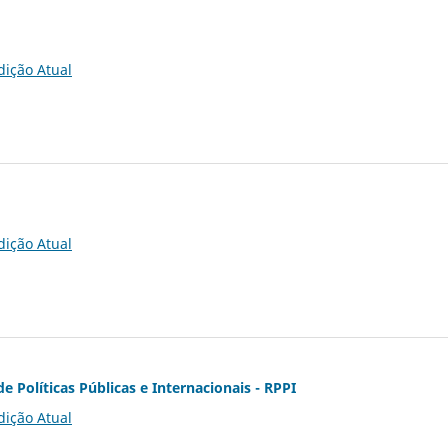
dição Atual
dição Atual
de Políticas Públicas e Internacionais - RPPI
dição Atual