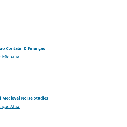
ção Contábil & Finanças
dição Atual
of Medieval Norse Studies
dição Atual