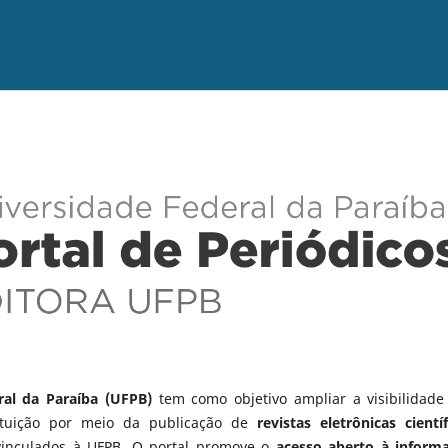
ral da Paraíba (UFPB)
tem como objetivo ampliar a visibilidade
tituição por meio da publicação de
revistas eletrônicas científ
vinculados à UFPB. O portal promove o
acesso aberto à inform