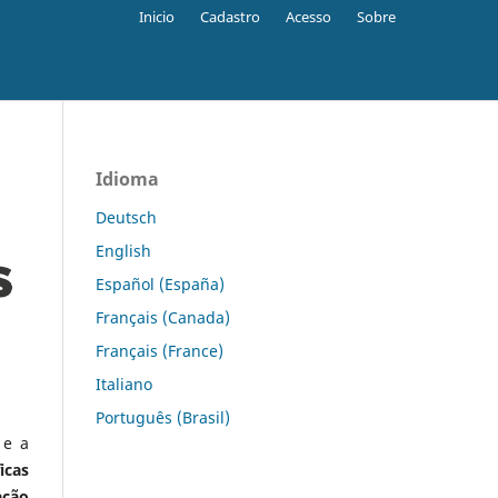
Inicio
Cadastro
Acesso
Sobre
Idioma
Deutsch
English
Español (España)
Français (Canada)
Français (France)
Italiano
Português (Brasil)
 e a
icas
ação