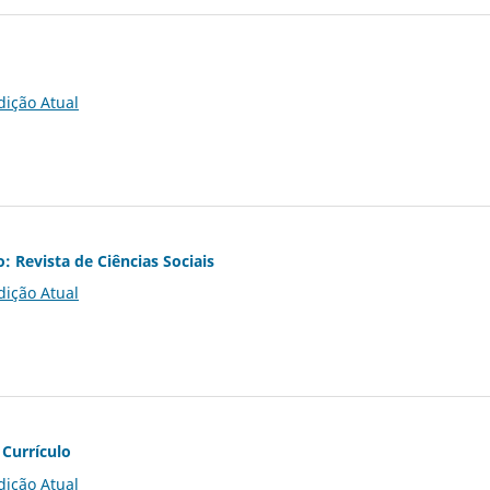
dição Atual
o: Revista de Ciências Sociais
dição Atual
 Currículo
dição Atual