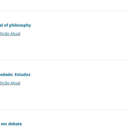
al of philosophy
dição Atual
iedade: Estudos
dição Atual
 em debate